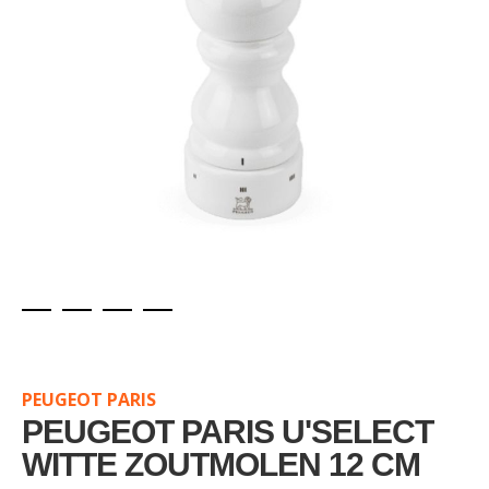
Skip
to
the
PEUGEOT PARIS
beginning
of
PEUGEOT PARIS U'SELECT
the
WITTE ZOUTMOLEN 12 CM
images