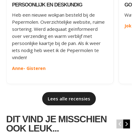
PERSOONLIJK EN DESKUNDIG
GOED
Heb een nieuwe wokpan besteld bij de
Wat le
Pepermolen. Overzichtelijke website, ruime
Joke
-
sortering. Werd adequaat geïnformeerd
over verzending en warm verblijf met
persoonlijke kaartje bij de pan. Als ik weer
iets nodig heb weet ik de Pepermolen te
vinden!
Anne
- Gisteren
Lees alle recensies
DIT VIND JE MISSCHIEN
‹
›
OOK LEUK...