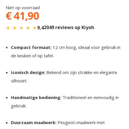
gallery
Niet op voorraad
€ 41,90
★
★
★
★
★
2049 reviews op Kiyoh
9,4
Compact formaat:
12 cm hoog, ideaal voor gebruik in
de keuken of op tafel.
Iconisch design:
Bekend om zijn strakke en elegante
silhouet.
Handmatige bediening:
Traditioneel en eenvoudig in
gebruik.
Duurzaam maalwerk:
Peugeot-maalwerk met