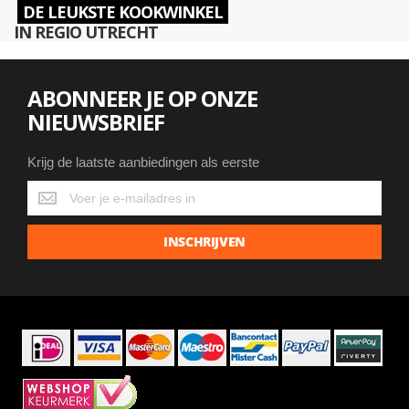
DE LEUKSTE KOOKWINKEL
IN REGIO UTRECHT
ABONNEER JE OP ONZE
NIEUWSBRIEF
Krijg de laatste aanbiedingen als eerste
Krijg
de
laatste
INSCHRIJVEN
aanbiedingen
als
eerste