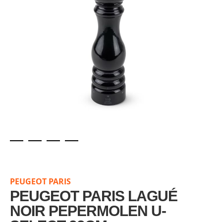
Skip
to
the
PEUGEOT PARIS
beginning
of
PEUGEOT PARIS LAGUÉ
the
NOIR PEPERMOLEN U-
images