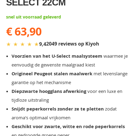
SELECT 22CM
gallery
snel uit voorraad geleverd
€ 63,90
★
★
★
★
★
2049 reviews op Kiyoh
9,4
Voorzien van het U-Select maalsysteem
waarmee je
eenvoudig de gewenste maalgraad kiest
Origineel Peugeot stalen maalwerk
met levenslange
garantie op het mechanisme
Diepzwarte hoogglans afwerking
voor een luxe en
tijdloze uitstraling
Snijdt peperkorrels zonder ze te pletten
zodat
aroma's optimaal vrijkomen
Geschikt voor zwarte, witte en rode peperkorrels
en gedroogde groene peper