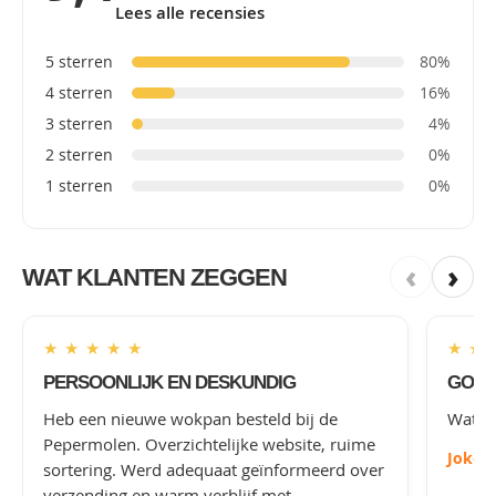
Lees alle recensies
5 sterren
80%
4 sterren
16%
3 sterren
4%
2 sterren
0%
1 sterren
0%
‹
›
WAT KLANTEN ZEGGEN
★
★
★
★
★
★
★
PERSOONLIJK EN DESKUNDIG
GOED
Heb een nieuwe wokpan besteld bij de
Wat le
Pepermolen. Overzichtelijke website, ruime
Joke
-
sortering. Werd adequaat geïnformeerd over
verzending en warm verblijf met