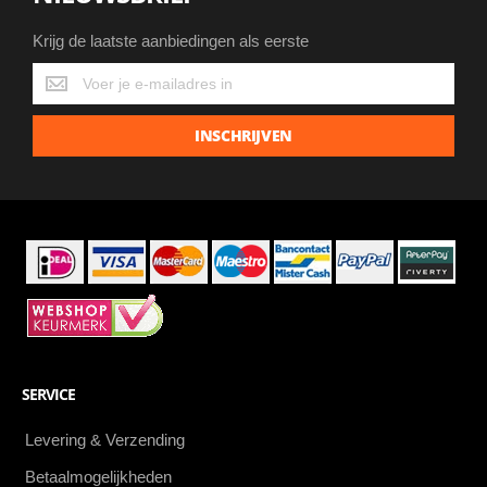
Krijg de laatste aanbiedingen als eerste
Krijg
de
laatste
INSCHRIJVEN
aanbiedingen
als
eerste
SERVICE
Levering & Verzending
Betaalmogelijkheden