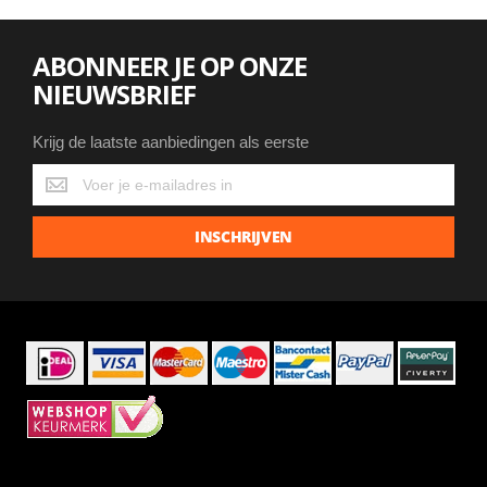
ABONNEER JE OP ONZE
NIEUWSBRIEF
Krijg de laatste aanbiedingen als eerste
Krijg
de
laatste
INSCHRIJVEN
aanbiedingen
als
eerste