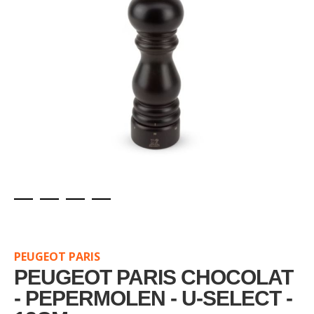
Skip
to
the
PEUGEOT PARIS
beginning
of
PEUGEOT PARIS CHOCOLAT
the
- PEPERMOLEN - U-SELECT -
images