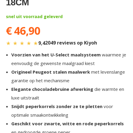
18CM
gallery
snel uit voorraad geleverd
€ 46,90
★
★
★
★
★
2049 reviews op Kiyoh
9,4
Voorzien van het U-Select maalsysteem
waarmee je
eenvoudig de gewenste maalgraad kiest
Origineel Peugeot stalen maalwerk
met levenslange
garantie op het mechanisme
Elegante chocoladebruine afwerking
die warmte en
luxe uitstraalt
Snijdt peperkorrels zonder ze te pletten
voor
optimale smaakontwikkeling
Geschikt voor zwarte, witte en rode peperkorrels
en gedroogde groene peper