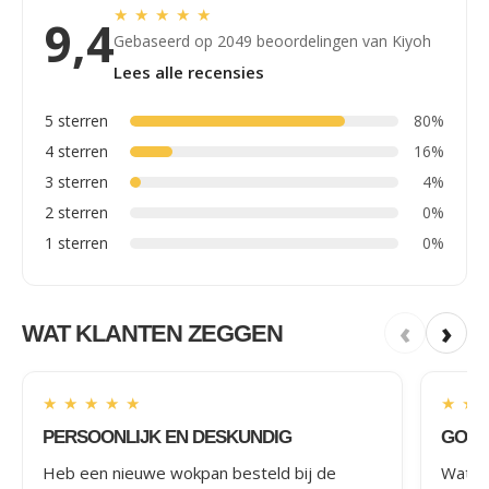
★
★
★
★
★
9,4
Gebaseerd op 2049 beoordelingen van Kiyoh
Lees alle recensies
5 sterren
80%
4 sterren
16%
3 sterren
4%
2 sterren
0%
1 sterren
0%
‹
›
WAT KLANTEN ZEGGEN
★
★
★
★
★
★
★
PERSOONLIJK EN DESKUNDIG
GOED
Heb een nieuwe wokpan besteld bij de
Wat le