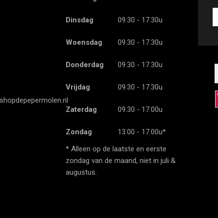
Kr
Dinsdag
09.30 - 17.30u
d
l
Woensdag
09.30 - 17.30u
a
a
e
Donderdag
09.30 - 17.30u
Vrijdag
09.30 - 17.30u
shopdepepermolen.nl
Zaterdag
09.30 - 17.00u
Zondag
13.00 - 17.00u*
* Alleen op de laatste en eerste
zondag van de maand, niet in juli &
augustus.