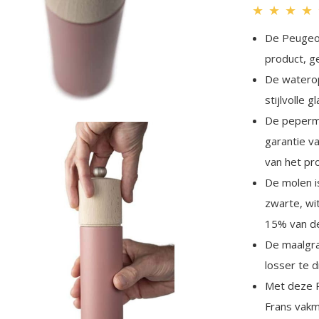
★
★
★
★
De Peugeot
product, g
De waterop
stijlvolle g
De pepermo
garantie v
van het pr
De molen i
zwarte, wi
15% van de
De maalgra
losser te 
Met deze P
Frans vakm