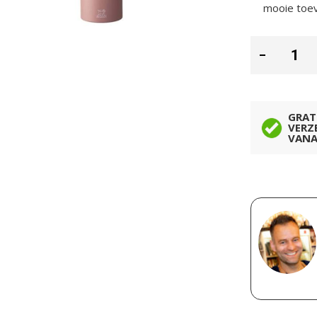
mooie toev
GRAT
VERZ
VANA