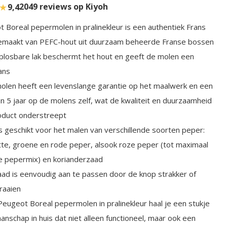
★
2049 reviews op Kiyoh
9,4
 Boreal pepermolen in pralinekleur is een authentiek Frans
emaakt van PEFC-hout uit duurzaam beheerde Franse bossen
losbare lak beschermt het hout en geeft de molen een
lans
len heeft een levenslange garantie op het maalwerk en een
an 5 jaar op de molens zelf, wat de kwaliteit en duurzaamheid
oduct onderstreept
s geschikt voor het malen van verschillende soorten peper:
tte, groene en rode peper, alsook roze peper (tot maximaal
 pepermix) en korianderzaad
ad is eenvoudig aan te passen door de knop strakker of
draaien
eugeot Boreal pepermolen in pralinekleur haal je een stukje
anschap in huis dat niet alleen functioneel, maar ook een