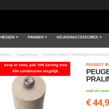
MESSEN
PANNEN
KEUKENACCESSOIRES
utmolens
Peugeot Boreal
PEUGEOT BOREAL PEPERMOLEN PRALINEKL
PEUGEOT B
Koop er twee, pak 10% korting mee
PEUG
Alle combinaties mogelijk.
PRALI
snel uit voo
€ 44,