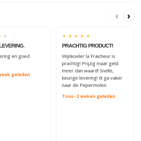
‹
›
★
★
★
★
★
★
★
LEVERING.
PRACHTIG PRODUCT!
vering en goed
Wijnkoeler la Fraicheur is
prachtig! Prijzig maar geld
meer dan waard! Snelle,
 week geleden
keurige levering! Ik ga vaker
naar de Pepermolen.
Toos
- 2 weken geleden