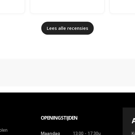
Lees alle recensies
OPENINGSTIJDEN
olen
Maandag
13.00 - 17.30u
K