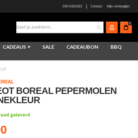
|
030-6301922
Contact
Mijn verlanglijst
0
MIJN ACCO
CADEAUS
SALE
CADEAUBON
BBQ
EUR
OREAL
EOT BOREAL PEPERMOLEN
NEKLEUR
rraad geleverd
90