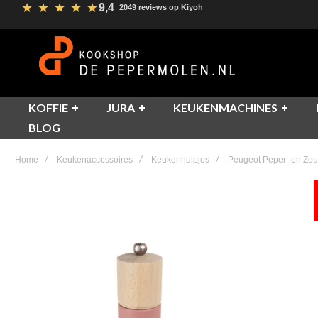
★
★
★
★
★
9,4
2049 reviews op Kiyoh
KOFFIE
JURA
KEUKENMACHINES
BLOG
Home
Keukenaccessoires
Keukenhulpjes
Peugeot Peper- en Zo
Skip
to
the
end
of
the
images
gallery