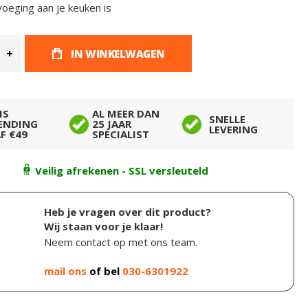
oeging aan je keuken is
IN WINKELWAGEN
IS
AL MEER DAN
SNELLE
ENDING
25 JAAR
LEVERING
F €49
SPECIALIST
Veilig afrekenen - SSL versleuteld
Heb je vragen over dit product?
Wij staan voor je klaar!
Neem contact op met ons team.
mail ons
of bel
030-6301922