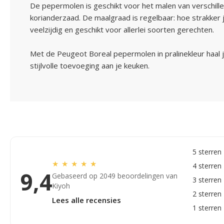
De pepermolen is geschikt voor het malen van verschil
korianderzaad. De maalgraad is regelbaar: hoe strakker je
veelzijdig en geschikt voor allerlei soorten gerechten.
Met de Peugeot Boreal pepermolen in pralinekleur haal j
stijlvolle toevoeging aan je keuken.
5 sterren
★
★
★
★
★
4 sterren
9,4
Gebaseerd op 2049 beoordelingen van
3 sterren
Kiyoh
2 sterren
Lees alle recensies
1 sterren