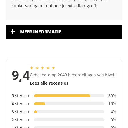
kookervaring net dat beetje extra flair geeft.
MEER INFORMATIE
★
★
★
★
★
9,4
Gebaseerd op 2049 beoordelingen van Kiyoh
Lees alle recensies
5 sterren
80%
4 sterren
16%
3 sterren
4%
2 sterren
0%
1 sterren
0%