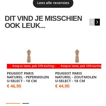
Lees alle recensies
DIT VIND JE MISSCHIEN
‹
›
OOK LEUK...
Koop er twee, pak 10% korting mee
Koop er twee, pak 10% korting m
PEUGEOT PARIS
PEUGEOT PARIS
P
NATUREL - PEPERMOLEN
NATUREL - ZOUTMOLEN
N
U-SELECT - 18 CM
U-SELECT - 18 CM
U
€ 46,90
€ 44,90
€