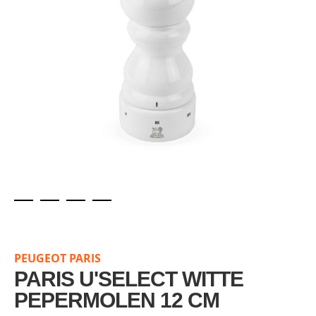
Skip
to
the
PEUGEOT PARIS
beginning
of
PARIS U'SELECT WITTE
the
PEPERMOLEN 12 CM
images