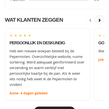
‹
›
WAT KLANTEN ZEGGEN
★
★
★
★
★
★
★
PERSOONLIJK EN DESKUNDIG
GOED
Heb een nieuwe wokpan besteld bij de
Wat le
Pepermolen. Overzichtelijke website, ruime
Joke
-
sortering. Werd adequaat geïnformeerd over
verzending en warm verblijf met
persoonlijke kaartje bij de pan. Als ik weer
iets nodig heb weet ik de Pepermolen te
vinden!
Anne
- 4 dagen geleden