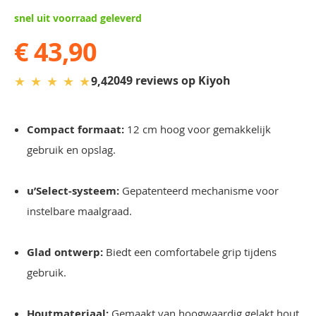
gallery
snel uit voorraad geleverd
€ 43,90
★
★
★
★
★
2049 reviews op Kiyoh
9,4
Compact formaat:
12 cm hoog voor gemakkelijk
gebruik en opslag.
u’Select-systeem:
Gepatenteerd mechanisme voor
instelbare maalgraad.
Glad ontwerp:
Biedt een comfortabele grip tijdens
gebruik.
Houtmateriaal:
Gemaakt van hoogwaardig gelakt hout.