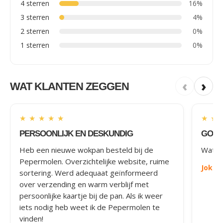
4 sterren
16%
3 sterren
4%
2 sterren
0%
1 sterren
0%
‹
›
WAT KLANTEN ZEGGEN
★
★
★
★
★
★
★
PERSOONLIJK EN DESKUNDIG
GOED
Heb een nieuwe wokpan besteld bij de
Wat le
Pepermolen. Overzichtelijke website, ruime
Joke
-
sortering. Werd adequaat geïnformeerd
over verzending en warm verblijf met
persoonlijke kaartje bij de pan. Als ik weer
iets nodig heb weet ik de Pepermolen te
vinden!