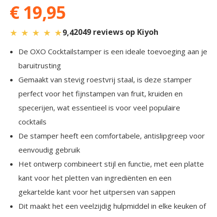
€ 19,95
★
★
★
★
★
2049 reviews op Kiyoh
9,4
De OXO Cocktailstamper is een ideale toevoeging aan je
baruitrusting
Gemaakt van stevig roestvrij staal, is deze stamper
perfect voor het fijnstampen van fruit, kruiden en
specerijen, wat essentieel is voor veel populaire
cocktails
De stamper heeft een comfortabele, antislipgreep voor
eenvoudig gebruik
Het ontwerp combineert stijl en functie, met een platte
kant voor het pletten van ingrediënten en een
gekartelde kant voor het uitpersen van sappen
Dit maakt het een veelzijdig hulpmiddel in elke keuken of