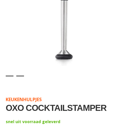
Skip
to
the
KEUKENHULPJES
beginning
of
OXO COCKTAILSTAMPER
the
images
snel uit voorraad geleverd
gallery