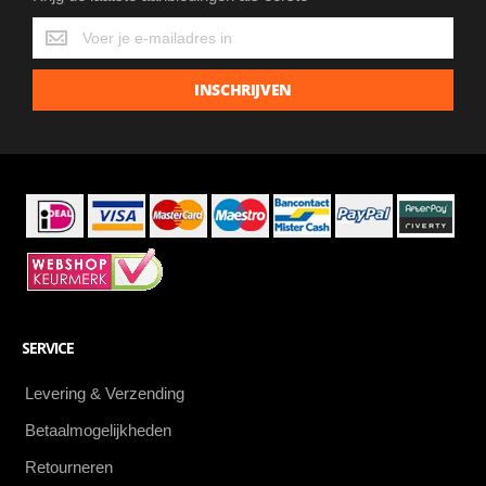
Krijg
de
laatste
INSCHRIJVEN
aanbiedingen
als
eerste
SERVICE
Levering & Verzending
Betaalmogelijkheden
Retourneren