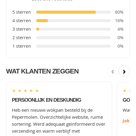
5 sterren
80%
4 sterren
16%
3 sterren
4%
2 sterren
0%
1 sterren
0%
‹
›
WAT KLANTEN ZEGGEN
★
★
★
★
★
★
★
PERSOONLIJK EN DESKUNDIG
GOED
Heb een nieuwe wokpan besteld bij de
Wat le
Pepermolen. Overzichtelijke website, ruime
Joke
-
sortering. Werd adequaat geïnformeerd over
verzending en warm verblijf met