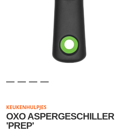
Skip
to
the
KEUKENHULPJES
beginning
of
OXO ASPERGESCHILLER
the
'PREP'
images
gallery