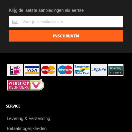
Krijg de laatste aanbiedingen als eerste
Krijg
de
laatste
INSCHRIJVEN
aanbiedingen
als
eerste
SERVICE
Levering & Verzending
Betaalmogelijkheden