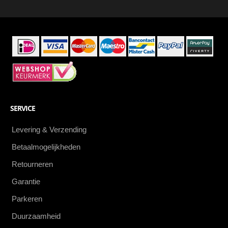
als
eerste
SERVICE
Levering & Verzending
Betaalmogelijkheden
Retourneren
Garantie
Parkeren
Duurzaamheid