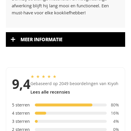
afwerking blijft hij lang mooi en functioneel. Een
must-have voor elke kookliefhebber!
MEER INFORMATIE
★
★
★
★
★
9,4
Gebaseerd op 2049 beoordelingen van Kiyoh
Lees alle recensies
5 sterren
80%
4 sterren
16%
3 sterren
4%
2 sterren
0%