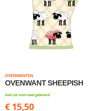
Skip
to
the
OVENWANTEN
beginning
of
OVENWANT SHEEPISH
the
images
snel uit voorraad geleverd
gallery
€ 15,50