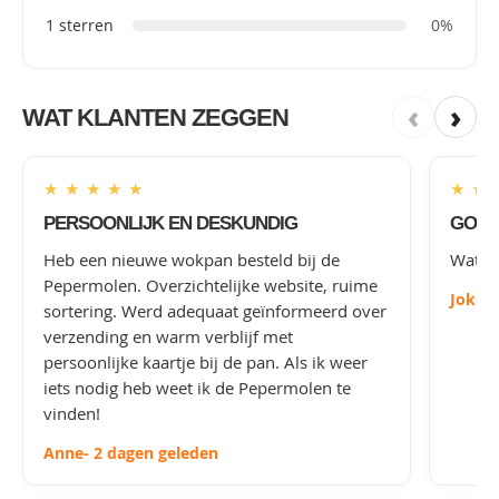
1 sterren
0%
‹
›
WAT KLANTEN ZEGGEN
★
★
★
★
★
★
★
PERSOONLIJK EN DESKUNDIG
GOED
Heb een nieuwe wokpan besteld bij de
Wat le
Pepermolen. Overzichtelijke website, ruime
Joke
-
sortering. Werd adequaat geïnformeerd over
verzending en warm verblijf met
persoonlijke kaartje bij de pan. Als ik weer
iets nodig heb weet ik de Pepermolen te
vinden!
Anne
- 2 dagen geleden