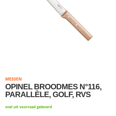
Skip
to
the
MESSEN
beginning
of
OPINEL BROODMES N°116,
the
PARALLÈLE, GOLF, RVS
images
gallery
snel uit voorraad geleverd