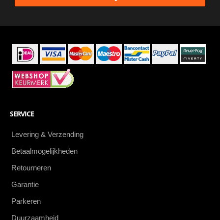
als
eerste
SERVICE
Levering & Verzending
Betaalmogelijkheden
Retourneren
Garantie
Parkeren
Duurzaamheid