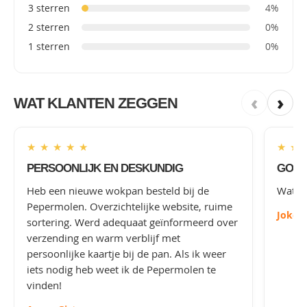
3 sterren
4%
2 sterren
0%
1 sterren
0%
‹
›
WAT KLANTEN ZEGGEN
★
★
★
★
★
★
★
PERSOONLIJK EN DESKUNDIG
GOED
Heb een nieuwe wokpan besteld bij de
Wat le
Pepermolen. Overzichtelijke website, ruime
Joke
-
sortering. Werd adequaat geïnformeerd over
verzending en warm verblijf met
persoonlijke kaartje bij de pan. Als ik weer
iets nodig heb weet ik de Pepermolen te
vinden!