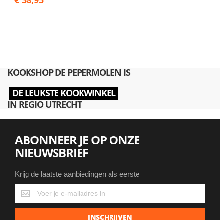
€ 38,95
KOOKSHOP DE PEPERMOLEN IS
DE LEUKSTE KOOKWINKEL
IN REGIO UTRECHT
ABONNEER JE OP ONZE
NIEUWSBRIEF
Krijg de laatste aanbiedingen als eerste
Krijg
de
laatste
INSCHRIJVEN
aanbiedingen