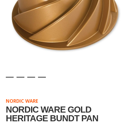
Skip
to
the
NORDIC WARE
beginning
of
NORDIC WARE GOLD
the
HERITAGE BUNDT PAN
images
gallery