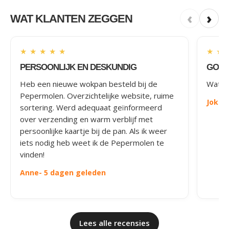
‹
›
WAT KLANTEN ZEGGEN
★
★
★
★
★
★
★
PERSOONLIJK EN DESKUNDIG
GOED
Heb een nieuwe wokpan besteld bij de
Wat le
Pepermolen. Overzichtelijke website, ruime
Joke
-
sortering. Werd adequaat geïnformeerd
over verzending en warm verblijf met
persoonlijke kaartje bij de pan. Als ik weer
iets nodig heb weet ik de Pepermolen te
vinden!
Anne
- 5 dagen geleden
Lees alle recensies