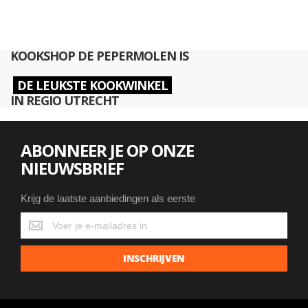
KOOKSHOP DE PEPERMOLEN IS
DE LEUKSTE KOOKWINKEL
IN REGIO UTRECHT
ABONNEER JE OP ONZE
NIEUWSBRIEF
Krijg de laatste aanbiedingen als eerste
Krijg
de
laatste
INSCHRIJVEN
aanbiedingen
als
eerste