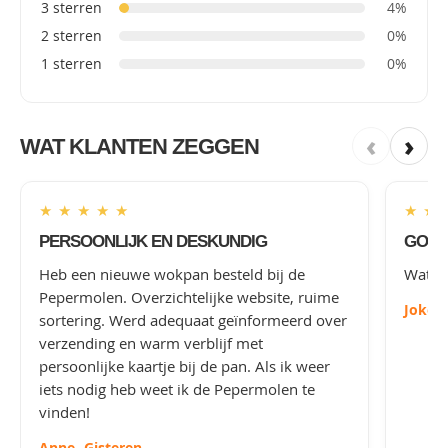
3 sterren
4%
2 sterren
0%
1 sterren
0%
‹
›
WAT KLANTEN ZEGGEN
★
★
★
★
★
★
★
PERSOONLIJK EN DESKUNDIG
GOED
Heb een nieuwe wokpan besteld bij de
Wat le
Pepermolen. Overzichtelijke website, ruime
Joke
-
sortering. Werd adequaat geïnformeerd over
verzending en warm verblijf met
persoonlijke kaartje bij de pan. Als ik weer
iets nodig heb weet ik de Pepermolen te
vinden!
Anne
- Gisteren