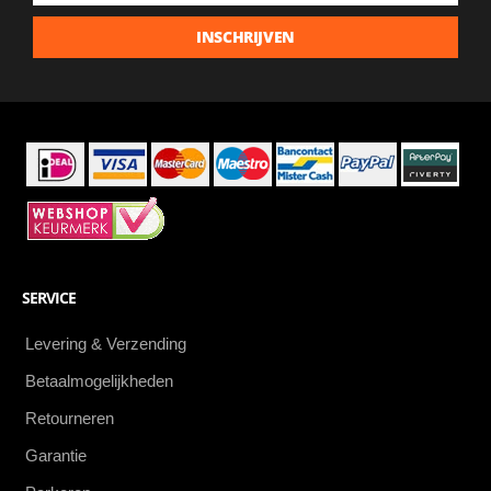
laatste
INSCHRIJVEN
aanbiedingen
als
eerste
SERVICE
Levering & Verzending
Betaalmogelijkheden
Retourneren
Garantie