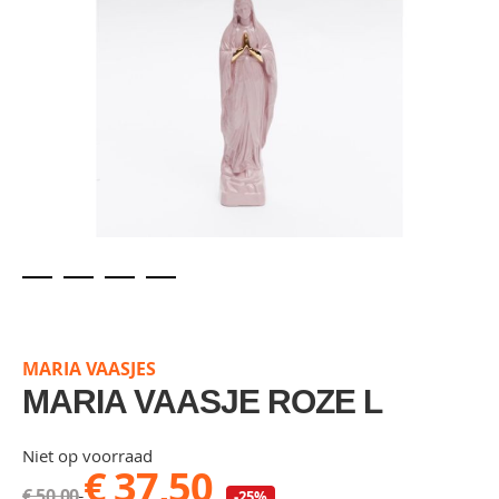
Skip
to
the
MARIA VAASJES
beginning
of
MARIA VAASJE ROZE L
the
images
Niet op voorraad
gallery
€ 37,50
€ 50,00
-25%