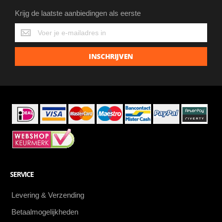
Krijg de laatste aanbiedingen als eerste
Krijg
de
laatste
INSCHRIJVEN
aanbiedingen
als
eerste
SERVICE
Levering & Verzending
Betaalmogelijkheden