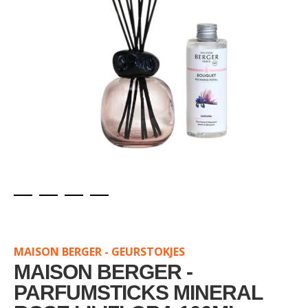
Skip
to
the
MAISON BERGER - GEURSTOKJES
beginning
of
MAISON BERGER -
the
PARFUMSTICKS MINERAL
images