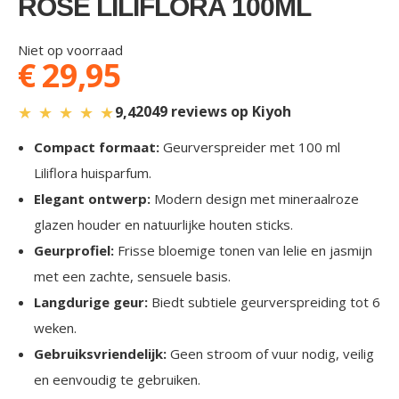
ROSE LILIFLORA 100ML
gallery
Niet op voorraad
€ 29,95
★
★
★
★
★
2049 reviews op Kiyoh
9,4
Compact formaat:
Geurverspreider met 100 ml
Liliflora huisparfum.
Elegant ontwerp:
Modern design met mineraalroze
glazen houder en natuurlijke houten sticks.
Geurprofiel:
Frisse bloemige tonen van lelie en jasmijn
met een zachte, sensuele basis.
Langdurige geur:
Biedt subtiele geurverspreiding tot 6
weken.
Gebruiksvriendelijk:
Geen stroom of vuur nodig, veilig
en eenvoudig te gebruiken.