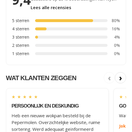
Lees alle recensies
5 sterren
80%
4 sterren
16%
3 sterren
4%
2 sterren
0%
1 sterren
0%
‹
›
WAT KLANTEN ZEGGEN
★
★
★
★
★
★
★
PERSOONLIJK EN DESKUNDIG
GOED
Heb een nieuwe wokpan besteld bij de
Wat le
Pepermolen. Overzichtelijke website, ruime
Joke
-
sortering. Werd adequaat geïnformeerd