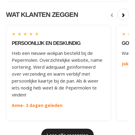
‹
›
WAT KLANTEN ZEGGEN
★
★
★
★
★
★
★
PERSOONLIJK EN DESKUNDIG
GOED
Heb een nieuwe wokpan besteld bij de
Wat le
Pepermolen. Overzichtelijke website, ruime
Joke
-
sortering. Werd adequaat geïnformeerd
over verzending en warm verblijf met
persoonlijke kaartje bij de pan. Als ik weer
iets nodig heb weet ik de Pepermolen te
vinden!
Anne
- 3 dagen geleden