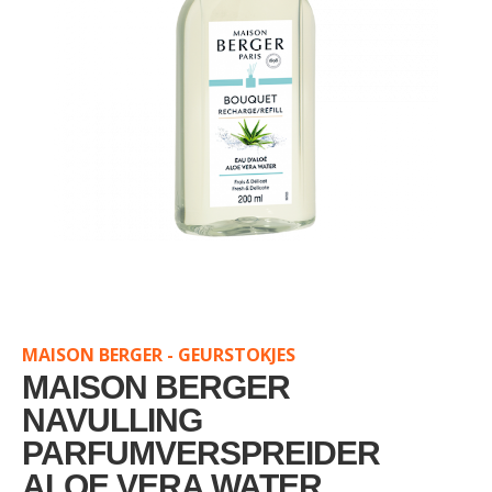
Skip
to
the
MAISON BERGER - GEURSTOKJES
beginning
of
MAISON BERGER
the
NAVULLING
images
PARFUMVERSPREIDER
gallery
ALOE VERA WATER