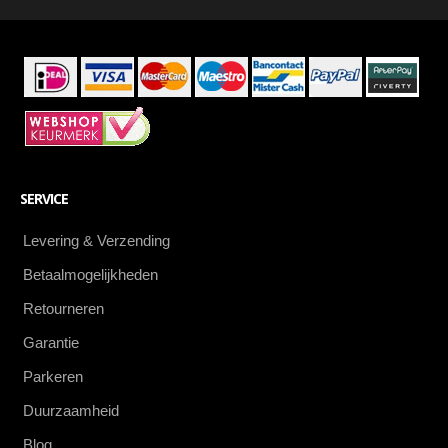
eerste
SERVICE
Levering & Verzending
Betaalmogelijkheden
Retourneren
Garantie
Parkeren
Duurzaamheid
Blog