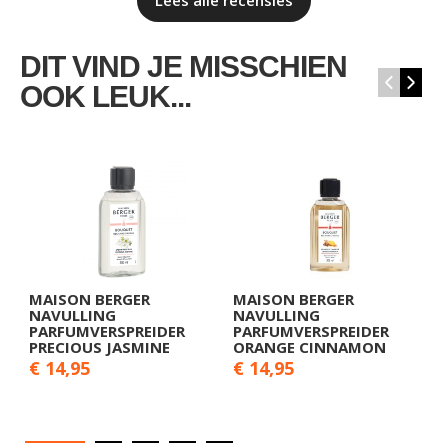
Lees alle recensies
DIT VIND JE MISSCHIEN
‹
›
OOK LEUK...
MAISON BERGER
MAISON BERGER
M
NAVULLING
NAVULLING
N
PARFUMVERSPREIDER
PARFUMVERSPREIDER
P
PRECIOUS JASMINE
ORANGE CINNAMON
O
€ 14,95
€ 14,95
€