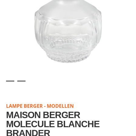
Skip
to
the
LAMPE BERGER - MODELLEN
beginning
of
MAISON BERGER
the
MOLECULE BLANCHE
images
BRANDER
gallery