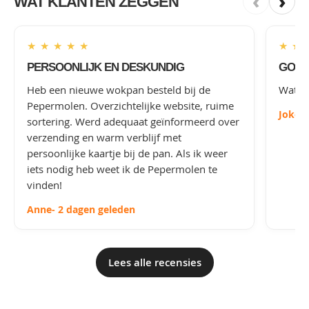
‹
›
WAT KLANTEN ZEGGEN
★
★
★
★
★
★
★
PERSOONLIJK EN DESKUNDIG
GOED
Heb een nieuwe wokpan besteld bij de
Wat le
Pepermolen. Overzichtelijke website, ruime
Joke
-
sortering. Werd adequaat geïnformeerd over
verzending en warm verblijf met
persoonlijke kaartje bij de pan. Als ik weer
iets nodig heb weet ik de Pepermolen te
vinden!
Anne
- 2 dagen geleden
Lees alle recensies