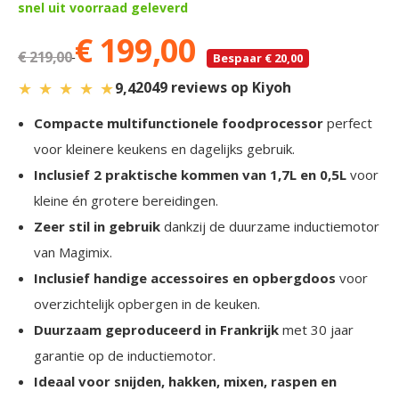
snel uit voorraad geleverd
€ 199,00
€ 219,00
Bespaar € 20,00
★
★
★
★
★
2049 reviews op Kiyoh
9,4
Compacte multifunctionele foodprocessor
perfect
voor kleinere keukens en dagelijks gebruik.
Inclusief 2 praktische kommen van 1,7L en 0,5L
voor
kleine én grotere bereidingen.
Zeer stil in gebruik
dankzij de duurzame inductiemotor
van Magimix.
Inclusief handige accessoires en opbergdoos
voor
overzichtelijk opbergen in de keuken.
Duurzaam geproduceerd in Frankrijk
met 30 jaar
garantie op de inductiemotor.
Ideaal voor snijden, hakken, mixen, raspen en