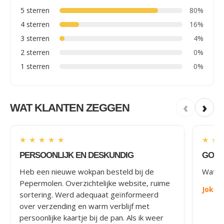
5 sterren
80%
4 sterren
16%
3 sterren
4%
2 sterren
0%
1 sterren
0%
‹
›
WAT KLANTEN ZEGGEN
★
★
★
★
★
★
★
PERSOONLIJK EN DESKUNDIG
GOED
Heb een nieuwe wokpan besteld bij de
Wat le
Pepermolen. Overzichtelijke website, ruime
Joke
-
sortering. Werd adequaat geïnformeerd
over verzending en warm verblijf met
persoonlijke kaartje bij de pan. Als ik weer