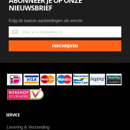
ABONNEER JE OP ONZE
NIEUWSBRIEF
Krijg de laatste aanbiedingen als eerste
Krijg
de
laatste
INSCHRIJVEN
aanbiedingen
als
eerste
SERVICE
Levering & Verzending