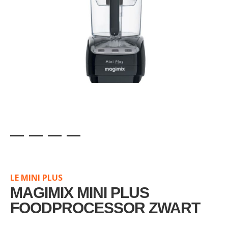
Skip
to
the
LE MINI PLUS
beginning
of
MAGIMIX MINI PLUS
the
FOODPROCESSOR ZWART
images
gallery