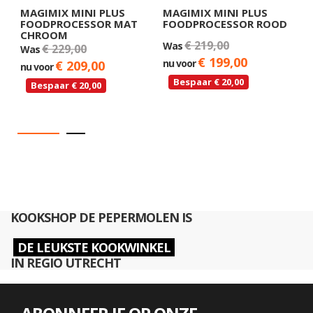
MAGIMIX MINI PLUS
MAGIMIX MINI PLUS
M
FOODPROCESSOR MAT
FOODPROCESSOR ROOD
F
CHROOM
€ 219,00
Was
€ 229,00
Was
W
€ 199,00
nu voor
€ 209,00
nu voor
n
Bespaar € 20,00
Bespaar € 20,00
KOOKSHOP DE PEPERMOLEN IS
DE LEUKSTE KOOKWINKEL
IN REGIO UTRECHT