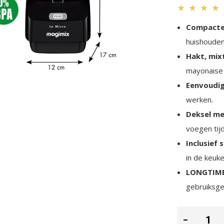
★
★
★
★
Compacte 
huishouden
Hakt, mix
mayonaise
Eenvoudig
werken.
Deksel me
voegen tij
Inclusief
in de keuke
LONGTIME
gebruiksg