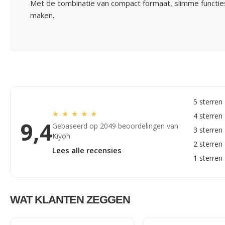
Met de combinatie van compact formaat, slimme functies e
maken.
5 sterren
★
★
★
★
★
4 sterren
9,4
Gebaseerd op 2049 beoordelingen van
3 sterren
Kiyoh
2 sterren
Lees alle recensies
1 sterren
WAT KLANTEN ZEGGEN