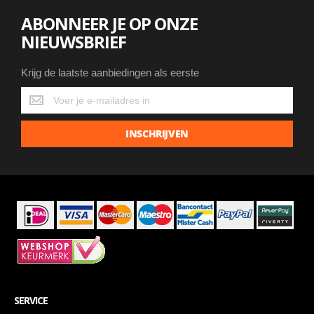
ABONNEER JE OP ONZE
NIEUWSBRIEF
Krijg de laatste aanbiedingen als eerste
Krijg
de
laatste
INSCHRIJVEN
aanbiedingen
als
eerste
SERVICE