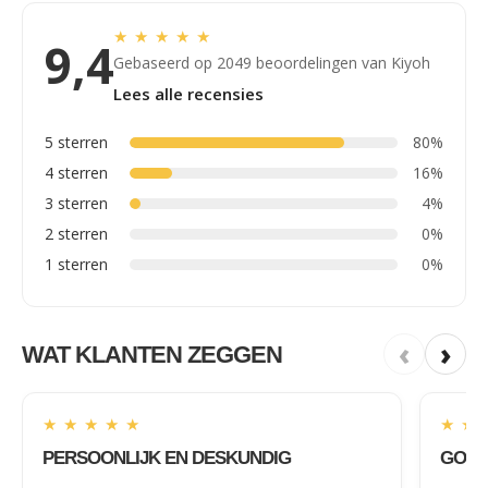
★
★
★
★
★
9,4
Gebaseerd op 2049 beoordelingen van Kiyoh
Lees alle recensies
5 sterren
80%
4 sterren
16%
3 sterren
4%
2 sterren
0%
1 sterren
0%
‹
›
WAT KLANTEN ZEGGEN
★
★
★
★
★
★
★
PERSOONLIJK EN DESKUNDIG
GOED