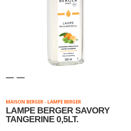
Skip
to
the
MAISON BERGER - LAMPE BERGER
beginning
of
LAMPE BERGER SAVORY
the
TANGERINE 0,5LT.
images
gallery