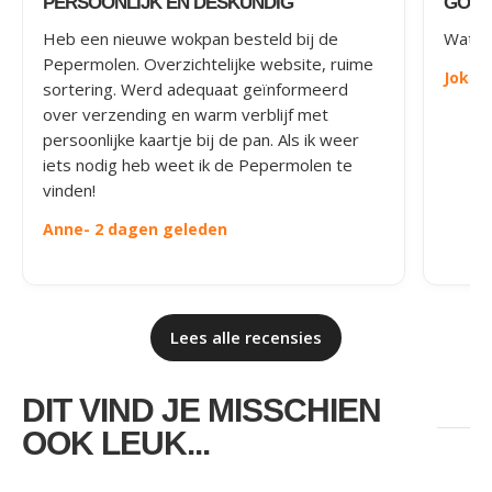
PERSOONLIJK EN DESKUNDIG
GOED
Heb een nieuwe wokpan besteld bij de
Wat le
Pepermolen. Overzichtelijke website, ruime
Joke
-
sortering. Werd adequaat geïnformeerd
over verzending en warm verblijf met
persoonlijke kaartje bij de pan. Als ik weer
iets nodig heb weet ik de Pepermolen te
vinden!
Anne
- 2 dagen geleden
Lees alle recensies
DIT VIND JE MISSCHIEN
OOK LEUK...