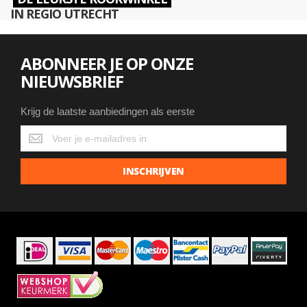
IN REGIO UTRECHT
ABONNEER JE OP ONZE
NIEUWSBRIEF
Krijg de laatste aanbiedingen als eerste
Krijg
de
laatste
INSCHRIJVEN
aanbiedingen
als
eerste