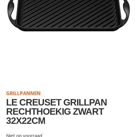
Skip
to
the
GRILLPANNEN
beginning
of
LE CREUSET GRILLPAN
the
RECHTHOEKIG ZWART
images
32X22CM
gallery
Niet op voorraad