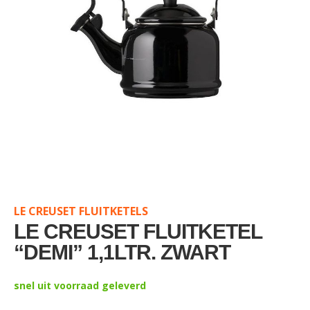
Skip
to
the
LE CREUSET FLUITKETELS
beginning
of
LE CREUSET FLUITKETEL
the
“DEMI” 1,1LTR. ZWART
images
gallery
snel uit voorraad geleverd