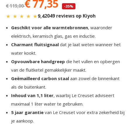
€ 77,35
€ 119,00
-35%
★
★
★
★
★
2049 reviews op Kiyoh
9,4
Geschikt voor alle warmtebronnen
, waaronder
elektrisch, keramisch glas, gas en inductie.
Charmant fluitsignaal
dat je laat weten wanneer het
water kookt.
Opvouwbare handgreep
die het vullen en opbergen
van de fluitketel gemakkelijker maakt.
Geëmailleerd carbon staal
aan zowel de binnenkant
als de buitenkant.
Inhoud van 1,1 liter
, waarbij Le Creuset adviseert
maximaal 1 liter water te gebruiken.
5 jaar garantie
van Le Creuset voor extra zekerheid bij
je aankoop.