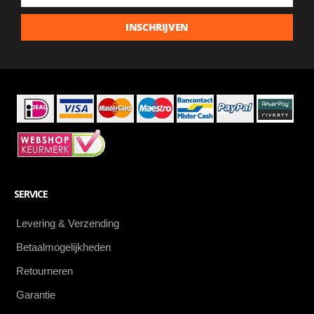
de
laatste
INSCHRIJVEN
aanbiedingen
als
eerste
SERVICE
Levering & Verzending
Betaalmogelijkheden
Retourneren
Garantie