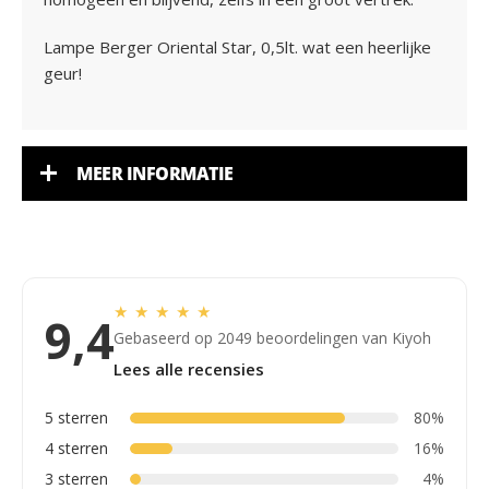
Lampe Berger Oriental Star, 0,5lt. wat een heerlijke
geur!
MEER INFORMATIE
★
★
★
★
★
9,4
Gebaseerd op 2049 beoordelingen van Kiyoh
Lees alle recensies
5 sterren
80%
4 sterren
16%
3 sterren
4%