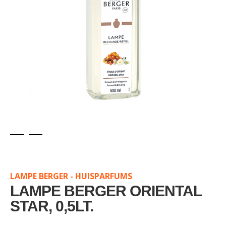
Skip
to
the
LAMPE BERGER - HUISPARFUMS
beginning
of
LAMPE BERGER ORIENTAL
the
STAR, 0,5LT.
images
gallery