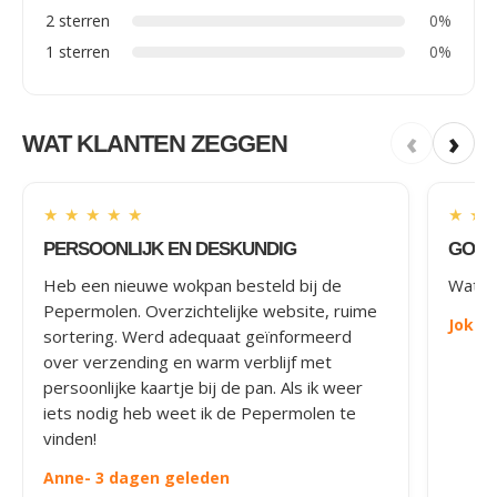
2 sterren
0%
1 sterren
0%
‹
›
WAT KLANTEN ZEGGEN
★
★
★
★
★
★
★
PERSOONLIJK EN DESKUNDIG
GOED
Heb een nieuwe wokpan besteld bij de
Wat le
Pepermolen. Overzichtelijke website, ruime
Joke
-
sortering. Werd adequaat geïnformeerd
over verzending en warm verblijf met
persoonlijke kaartje bij de pan. Als ik weer
iets nodig heb weet ik de Pepermolen te
vinden!
Anne
- 3 dagen geleden