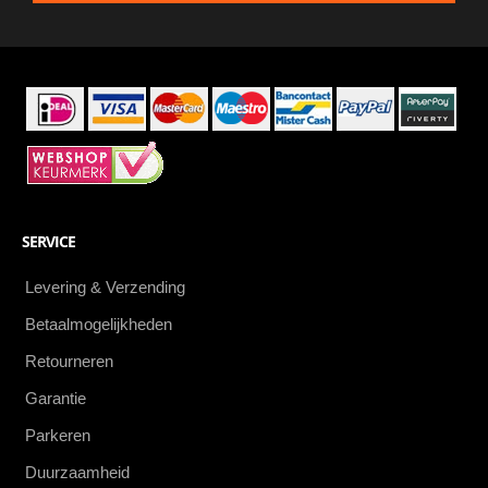
als
eerste
SERVICE
Levering & Verzending
Betaalmogelijkheden
Retourneren
Garantie
Parkeren
Duurzaamheid