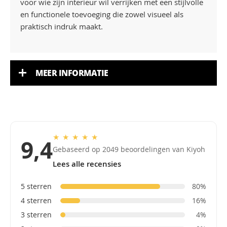
voor wie zijn interieur wil verrijken met een stijlvolle
en functionele toevoeging die zowel visueel als
praktisch indruk maakt.
MEER INFORMATIE
★
★
★
★
★
9,4
Gebaseerd op 2049 beoordelingen van Kiyoh
Lees alle recensies
5 sterren
80%
4 sterren
16%
3 sterren
4%