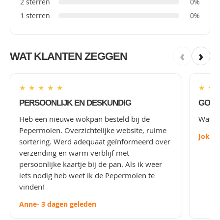
2 sterren
0%
1 sterren
0%
‹
›
WAT KLANTEN ZEGGEN
★
★
★
★
★
★
★
PERSOONLIJK EN DESKUNDIG
GOED
Heb een nieuwe wokpan besteld bij de
Wat le
Pepermolen. Overzichtelijke website, ruime
Joke
-
sortering. Werd adequaat geïnformeerd over
verzending en warm verblijf met
persoonlijke kaartje bij de pan. Als ik weer
iets nodig heb weet ik de Pepermolen te
vinden!
Anne
- 3 dagen geleden