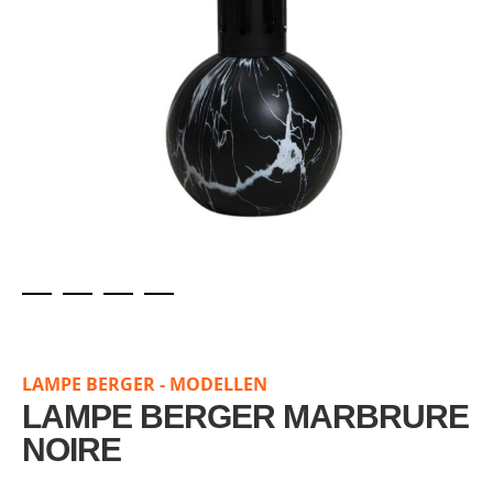
Skip
to
the
LAMPE BERGER - MODELLEN
beginning
of
LAMPE BERGER MARBRURE
the
NOIRE
images
gallery