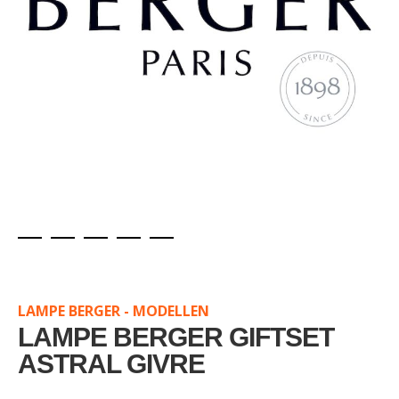
Skip
to
the
LAMPE BERGER - MODELLEN
beginning
of
LAMPE BERGER GIFTSET
the
ASTRAL GIVRE
images
gallery