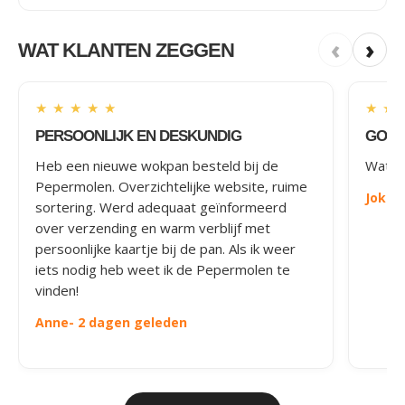
‹
›
WAT KLANTEN ZEGGEN
★
★
★
★
★
★
★
PERSOONLIJK EN DESKUNDIG
GOED
Heb een nieuwe wokpan besteld bij de
Wat le
Pepermolen. Overzichtelijke website, ruime
Joke
-
sortering. Werd adequaat geïnformeerd
over verzending en warm verblijf met
persoonlijke kaartje bij de pan. Als ik weer
iets nodig heb weet ik de Pepermolen te
vinden!
Anne
- 2 dagen geleden