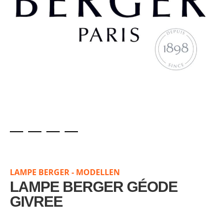
Skip
to
the
LAMPE BERGER - MODELLEN
beginning
of
LAMPE BERGER GÉODE
the
GIVREE
images
gallery