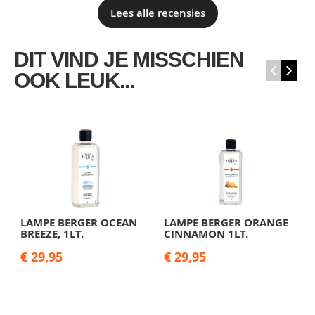
Lees alle recensies
DIT VIND JE MISSCHIEN
‹
›
OOK LEUK...
LAMPE BERGER OCEAN
LAMPE BERGER ORANGE
M
BREEZE, 1LT.
CINNAMON 1LT.
B
€ 29,95
€ 29,95
W
n