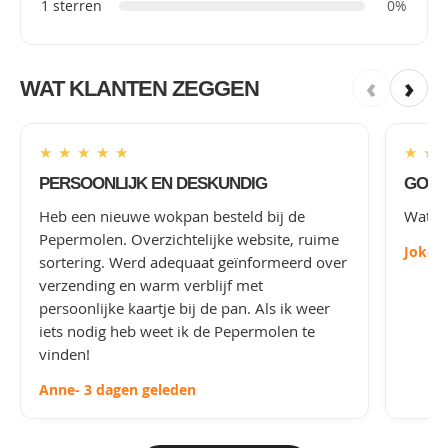
1 sterren
0%
‹
›
WAT KLANTEN ZEGGEN
★
★
★
★
★
★
★
PERSOONLIJK EN DESKUNDIG
GOED
Heb een nieuwe wokpan besteld bij de
Wat le
Pepermolen. Overzichtelijke website, ruime
Joke
-
sortering. Werd adequaat geïnformeerd over
verzending en warm verblijf met
persoonlijke kaartje bij de pan. Als ik weer
iets nodig heb weet ik de Pepermolen te
vinden!
Anne
- 3 dagen geleden