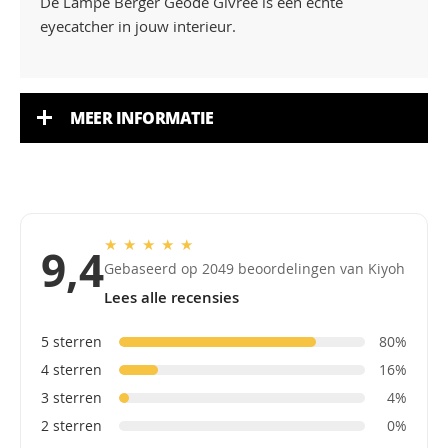
De Lampe Berger Géode Givree is een echte
eyecatcher in jouw interieur.
MEER INFORMATIE
★
★
★
★
★
9,4
Gebaseerd op 2049 beoordelingen van Kiyoh
Lees alle recensies
5 sterren
80%
4 sterren
16%
3 sterren
4%
2 sterren
0%