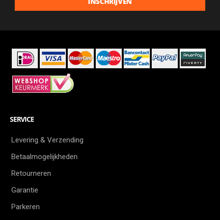
INSCHRIJVEN
aanbiedingen
als
eerste
SERVICE
Levering & Verzending
Betaalmogelijkheden
Retourneren
Garantie
Parkeren