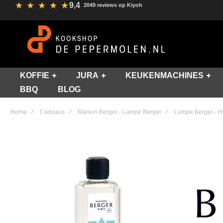
★
★
★
★
★
9,4
2049 reviews op Kiyoh
KOFFIE
JURA
KEUKENMACHINES
BBQ
BLOG
Home
Cadeaus
Maison Berger - Lampe Berger
Lampe Berger - H
Skip
to
the
end
of
the
images
gallery