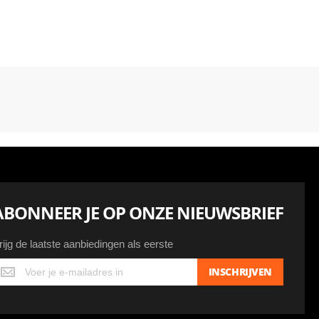
ABONNEER JE OP ONZE NIEUWSBRIEF
rijg de laatste aanbiedingen als eerste
ijg
INSCHRIJVEN
e
atste
anbiedingen