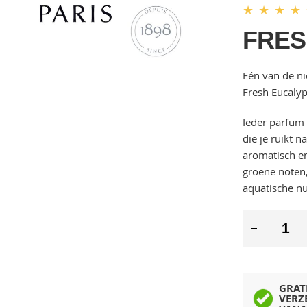
★
★
★
★
FRES
Eén van de n
Fresh Eucalyp
Ieder parfum 
die je ruikt 
aromatisch e
groene noten, 
aquatische n
GRAT
VERZ