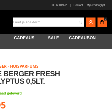
|
030-6301922
Contact
Mijn verlanglijst
0
MIJN ACCO
S
CADEAUS
SALE
CADEAUBON
GER - HUISPARFUMS
 BERGER FRESH
YPTUS 0,5LT.
raad geleverd
95