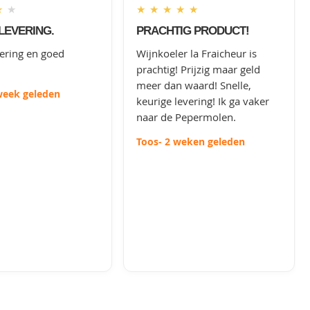
★
★
★
★
★
★
★
LEVERING.
PRACHTIG PRODUCT!
vering en goed
Wijnkoeler la Fraicheur is
prachtig! Prijzig maar geld
meer dan waard! Snelle,
week geleden
keurige levering! Ik ga vaker
naar de Pepermolen.
Toos
- 2 weken geleden