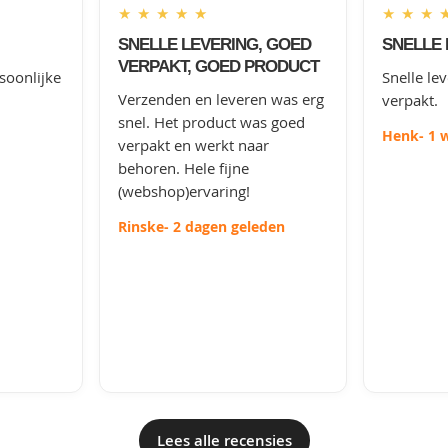
★
★
★
★
★
★
★
★
SNELLE LEVERING, GOED
SNELLE 
VERPAKT, GOED PRODUCT
soonlijke
Snelle le
Verzenden en leveren was erg
verpakt.
snel. Het product was goed
Henk
- 1 
verpakt en werkt naar
behoren. Hele fijne
(webshop)ervaring!
Rinske
- 2 dagen geleden
Lees alle recensies