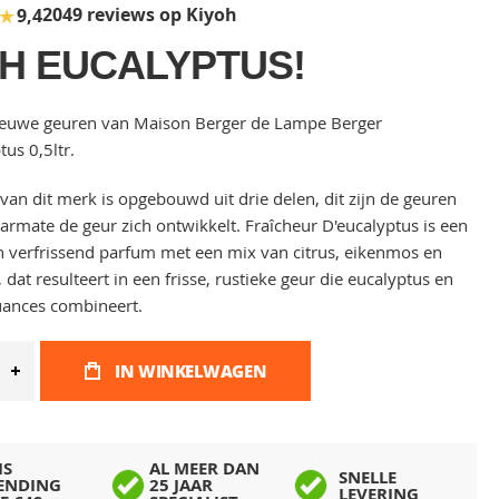
★
2049 reviews op Kiyoh
9,4
H EUCALYPTUS!
ieuwe geuren van Maison Berger de Lampe Berger
tus 0,5ltr.
van dit merk is opgebouwd uit drie delen, dit zijn de geuren
naarmate de geur zich ontwikkelt. Fraîcheur D'eucalyptus is een
n verfrissend parfum met een mix van citrus, eikenmos en
dat resulteert in een frisse, rustieke geur die eucalyptus en
uances combineert.
IN WINKELWAGEN
IS
AL MEER DAN
SNELLE
ENDING
25 JAAR
LEVERING