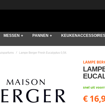
MESSEN
PANNEN
KEUKENACCESSOIRE
uisparfums
Lampe Berger Fresh Eucalyptus 0,5lt.
LAMPE BER
LAMPE
EUCAL
snel uit voor
€ 16,