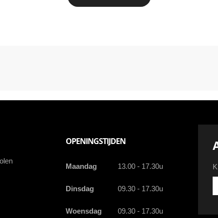
OPENINGSTIJDEN
olen
Maandag
13.00 - 17.30u
K
Kr
Dinsdag
09.30 - 17.30u
d
la
Woensdag
09.30 - 17.30u
a