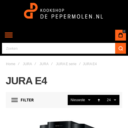
0
Zoeken
Home
JURA
JURA
JURA E serie
JURA E4
JURA E4
FILTER
Nieuwste
24