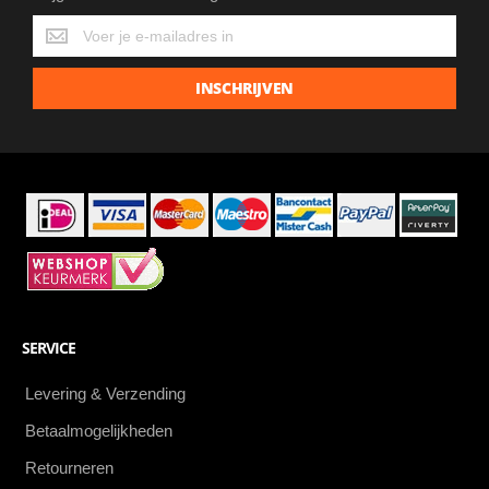
Krijg
de
laatste
INSCHRIJVEN
aanbiedingen
als
eerste
SERVICE
Levering & Verzending
Betaalmogelijkheden
Retourneren