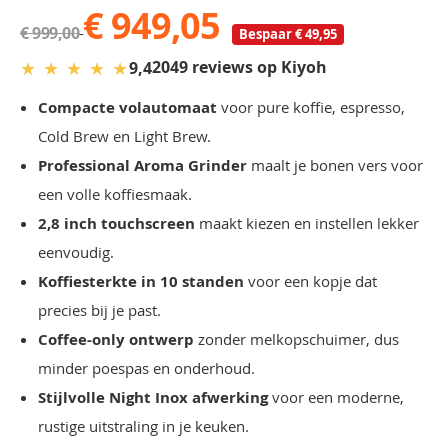
€ 949,05
€ 999,00
Bespaar € 49,95
★
★
★
★
★
2049 reviews op Kiyoh
9,4
Compacte volautomaat
voor pure koffie, espresso,
Cold Brew en Light Brew.
Professional Aroma Grinder
maalt je bonen vers voor
een volle koffiesmaak.
2,8 inch touchscreen
maakt kiezen en instellen lekker
eenvoudig.
Koffiesterkte in 10 standen
voor een kopje dat
precies bij je past.
Coffee-only ontwerp
zonder melkopschuimer, dus
minder poespas en onderhoud.
Stijlvolle Night Inox afwerking
voor een moderne,
rustige uitstraling in je keuken.