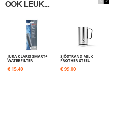
‹
›
OOK LEUK...
JURA CLARIS SMART+
SJÖSTRAND MILK
T
WATERFILTER
FROTHER STEEL
G
€ 15,49
€ 99,00
€