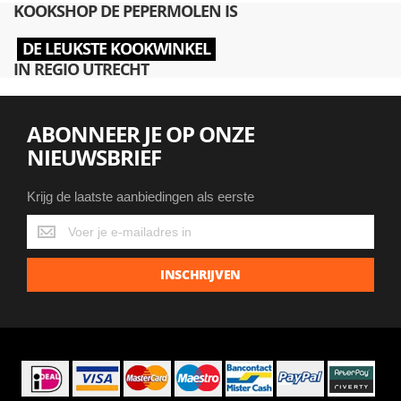
KOOKSHOP DE PEPERMOLEN IS
DE LEUKSTE KOOKWINKEL
IN REGIO UTRECHT
ABONNEER JE OP ONZE
NIEUWSBRIEF
Krijg de laatste aanbiedingen als eerste
Krijg
de
laatste
INSCHRIJVEN
aanbiedingen
als
eerste