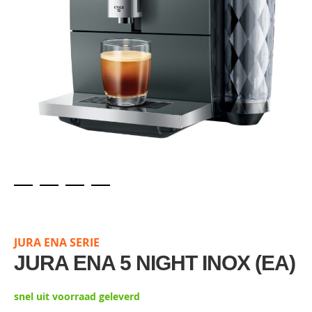
Skip
to
the
JURA ENA SERIE
beginning
of
JURA ENA 5 NIGHT INOX (EA)
the
images
snel uit voorraad geleverd
gallery