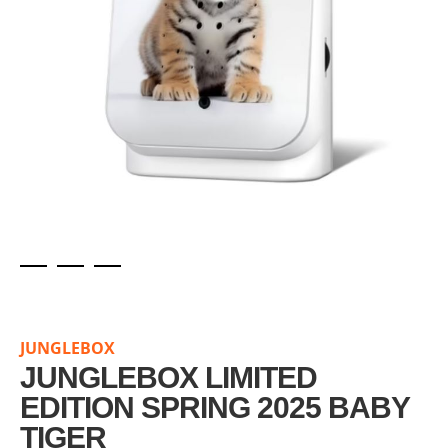
Skip
to
the
JUNGLEBOX
beginning
of
JUNGLEBOX LIMITED
the
EDITION SPRING 2025 BABY
images
TIGER
gallery