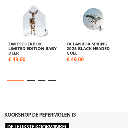
ZWITSCHERBOX
OCEANBOX SPRING
O
LIMITED EDITION BABY
2025 BLACK HEADED
E
DEER
GULL
B
€ 49,00
€ 49,00
€
KOOKSHOP DE PEPERMOLEN IS
DE LEUKSTE KOOKWINKEL