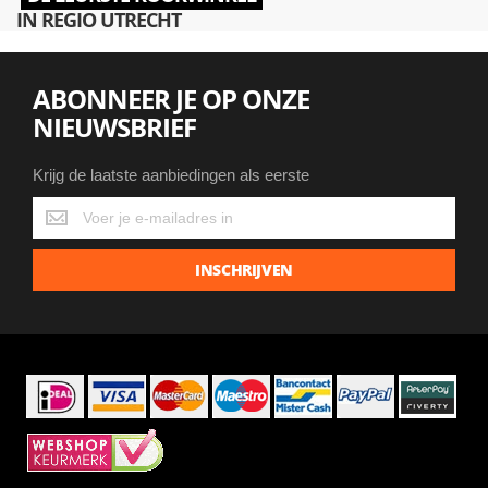
IN REGIO UTRECHT
ABONNEER JE OP ONZE
NIEUWSBRIEF
Krijg de laatste aanbiedingen als eerste
Krijg
de
laatste
INSCHRIJVEN
aanbiedingen
als
eerste