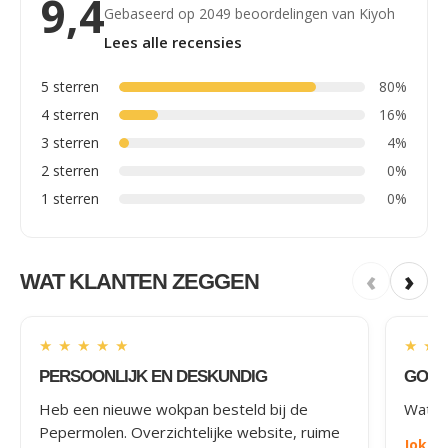
9,4
Gebaseerd op 2049 beoordelingen van Kiyoh
Lees alle recensies
5 sterren
80%
4 sterren
16%
3 sterren
4%
2 sterren
0%
1 sterren
0%
‹
›
WAT KLANTEN ZEGGEN
★
★
★
★
★
★
★
PERSOONLIJK EN DESKUNDIG
GOED
Heb een nieuwe wokpan besteld bij de
Wat le
Pepermolen. Overzichtelijke website, ruime
Joke
-