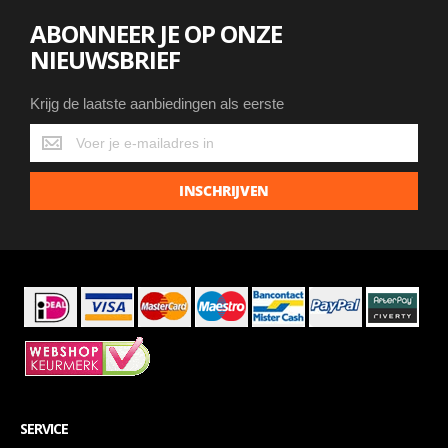
ABONNEER JE OP ONZE
NIEUWSBRIEF
Krijg de laatste aanbiedingen als eerste
Krijg
de
laatste
INSCHRIJVEN
aanbiedingen
als
eerste
SERVICE