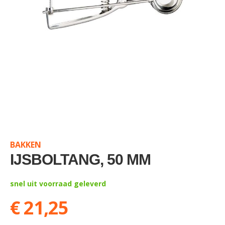
Skip
to
the
BAKKEN
beginning
of
IJSBOLTANG, 50 MM
the
images
snel uit voorraad geleverd
gallery
€ 21,25