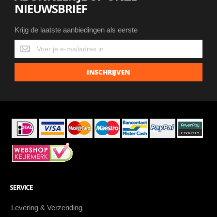
NIEUWSBRIEF
Krijg de laatste aanbiedingen als eerste
Krijg
de
laatste
INSCHRIJVEN
aanbiedingen
als
eerste
SERVICE
Levering & Verzending