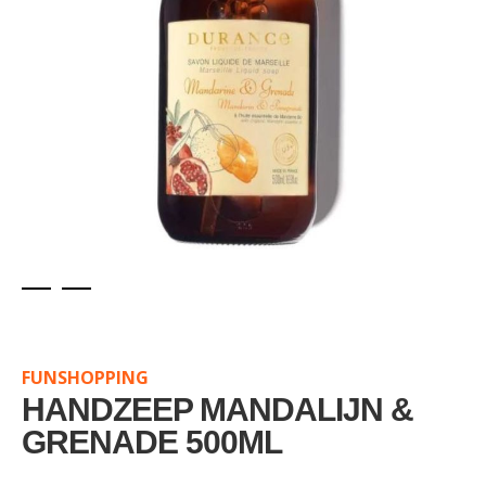
Skip
to
the
FUNSHOPPING
beginning
of
HANDZEEP MANDALIJN &
the
GRENADE 500ML
images
gallery