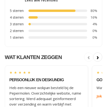
Lees alle recensies
5 sterren
80%
4 sterren
16%
3 sterren
4%
2 sterren
0%
1 sterren
0%
‹
›
WAT KLANTEN ZEGGEN
★
★
★
★
★
★
★
PERSOONLIJK EN DESKUNDIG
GOED
Heb een nieuwe wokpan besteld bij de
Wat le
Pepermolen. Overzichtelijke website, ruime
Joke
-
sortering. Werd adequaat geïnformeerd
over verzending en warm verblijf met