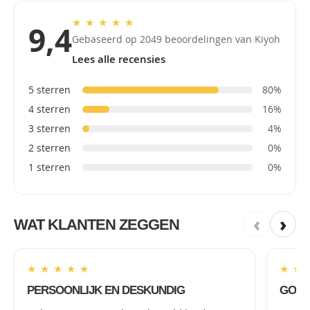
★
★
★
★
★
9,4
Gebaseerd op 2049 beoordelingen van Kiyoh
Lees alle recensies
5 sterren
80%
4 sterren
16%
3 sterren
4%
2 sterren
0%
1 sterren
0%
‹
›
WAT KLANTEN ZEGGEN
★
★
★
★
★
★
★
PERSOONLIJK EN DESKUNDIG
GOED