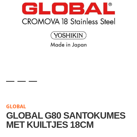
Skip
to
the
GLOBAL
beginning
of
GLOBAL G80 SANTOKUMES
the
MET KUILTJES 18CM
images
gallery