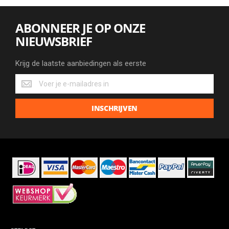
ABONNEER JE OP ONZE
NIEUWSBRIEF
Krijg de laatste aanbiedingen als eerste
Krijg
de
laatste
INSCHRIJVEN
aanbiedingen
als
eerste