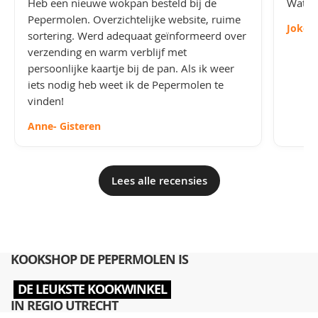
Heb een nieuwe wokpan besteld bij de
Wat le
Pepermolen. Overzichtelijke website, ruime
Joke
-
sortering. Werd adequaat geïnformeerd over
verzending en warm verblijf met
persoonlijke kaartje bij de pan. Als ik weer
iets nodig heb weet ik de Pepermolen te
vinden!
Anne
- Gisteren
Lees alle recensies
KOOKSHOP DE PEPERMOLEN IS
DE LEUKSTE KOOKWINKEL
IN REGIO UTRECHT