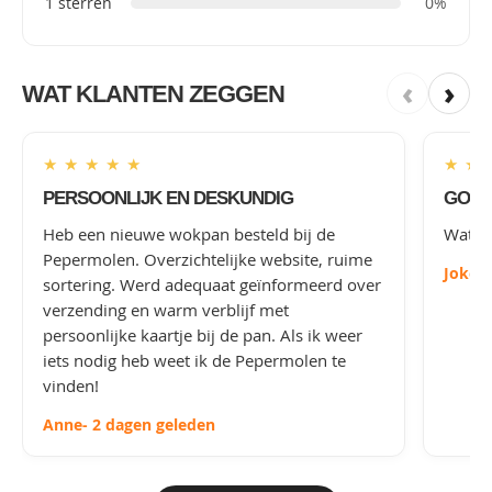
1 sterren
0%
‹
›
WAT KLANTEN ZEGGEN
★
★
★
★
★
★
★
PERSOONLIJK EN DESKUNDIG
GOED
Heb een nieuwe wokpan besteld bij de
Wat le
Pepermolen. Overzichtelijke website, ruime
Joke
-
sortering. Werd adequaat geïnformeerd over
verzending en warm verblijf met
persoonlijke kaartje bij de pan. Als ik weer
iets nodig heb weet ik de Pepermolen te
vinden!
Anne
- 2 dagen geleden