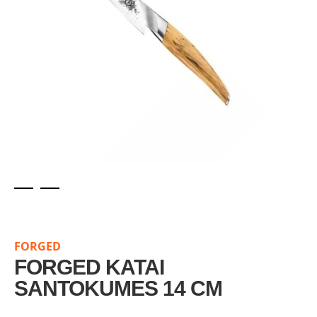
Skip
to
the
FORGED
beginning
of
FORGED KATAI
the
SANTOKUMES 14 CM
images
gallery