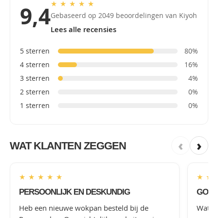
★
★
★
★
★
9,4
Gebaseerd op 2049 beoordelingen van Kiyoh
Lees alle recensies
5 sterren
80%
4 sterren
16%
3 sterren
4%
2 sterren
0%
1 sterren
0%
‹
›
WAT KLANTEN ZEGGEN
★
★
★
★
★
★
★
PERSOONLIJK EN DESKUNDIG
GOED
Heb een nieuwe wokpan besteld bij de
Wat le