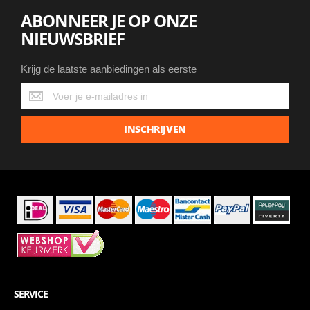
ABONNEER JE OP ONZE
NIEUWSBRIEF
Krijg de laatste aanbiedingen als eerste
Krijg
de
laatste
INSCHRIJVEN
aanbiedingen
als
eerste
SERVICE