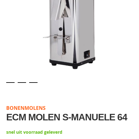
Skip
to
the
BONENMOLENS
beginning
of
ECM MOLEN S-MANUELE 64
the
images
snel uit voorraad geleverd
gallery