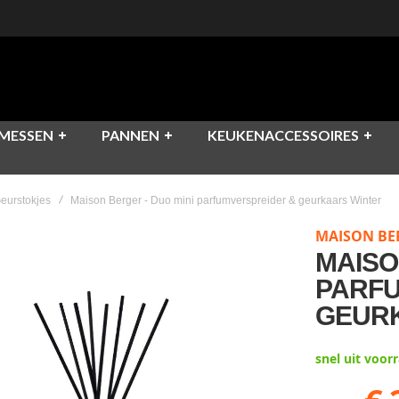
MESSEN
PANNEN
KEUKENACCESSOIRES
eurstokjes
Maison Berger - Duo mini parfumverspreider & geurkaars Winter
MAISON BE
MAISO
PARFU
GEUR
snel uit voor