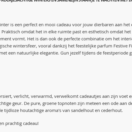
ter is een perfect en mooi cadeau voor jouw dierbaren aan het ei
. Praktisch omdat het in elke ruimte past en esthetisch omdat he
ement vormt. Het is dan ook de perfecte combinatie om het inter
sche wintersfeer, vooral dankzij het feestelijke parfum Festive 
met een natuurlijke elegantie. Gun jezelf tijdens de feestperiod
rsiert, verlicht, verwarmd, verwelkomt cadeautjes aan zijn voet en
tige geur. De pure, groene topnoten zijn meteen een ode aan de
e tijdloze houtachtige aroma's van sandelhout en cederhout.
en prachtig cadeau!