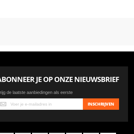
ABONNEER JE OP ONZE NIEUWSBRIEF
rijg de laatste aanbiedingen als eerste
ijg
INSCHRIJVEN
e
atste
anbiedingen
ls
erste