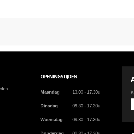
OPENINGSTIJDEN
olen
Maandag
13.00 - 17.30u
K
Kr
Dinsdag
09.30 - 17.30u
d
la
Woensdag
09.30 - 17.30u
a
a
e
Donderdag
09.30 - 17.30u