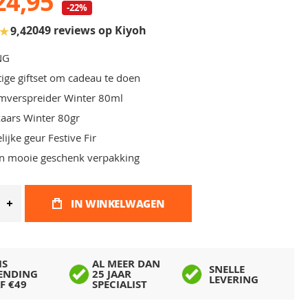
24,95
-22%
★
2049 reviews op Kiyoh
9,4
NG
tige giftset om cadeau te doen
mverspreider Winter 80ml
aars Winter 80gr
elijke geur Festive Fir
n mooie geschenk verpakking
IN WINKELWAGEN
IS
AL MEER DAN
SNELLE
ENDING
25 JAAR
LEVERING
F €49
SPECIALIST