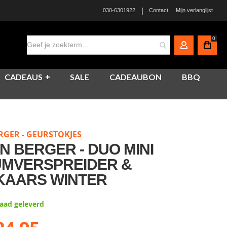
|
030-6301922
Contact
Mijn verlanglijst
0
MIJN ACCO
CADEAUS
SALE
CADEAUBON
BBQ
RGER - GEURSTOKJES
N BERGER - DUO MINI
MVERSPREIDER &
KAARS WINTER
raad geleverd