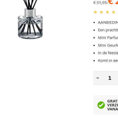
€ 
€ 31,95
★
★
★
★
AANBIEDI
Een pracht
Mini Parfu
Mini Geurk
In de feest
Komt in ee
GRAT
VERZ
VANA