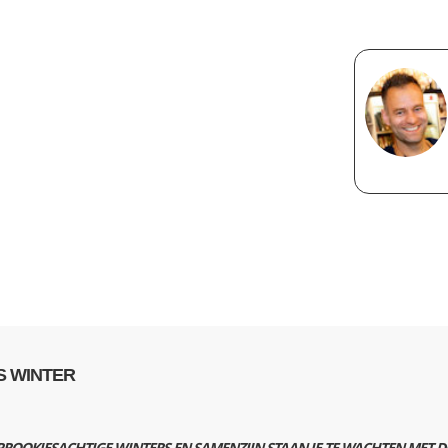
S WINTER
OOKJESACHTIGE WINTERS EN SAMENZIJN STAAN JE TE WACHTEN MET DEZ