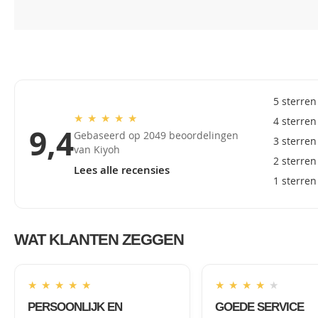
5 sterren
★
★
★
★
★
4 sterren
9,4
Gebaseerd op 2049 beoordelingen
3 sterren
van Kiyoh
2 sterren
Lees alle recensies
1 sterren
WAT KLANTEN ZEGGEN
★
★
★
★
★
★
★
★
★
★
PERSOONLIJK EN
GOEDE SERVICE