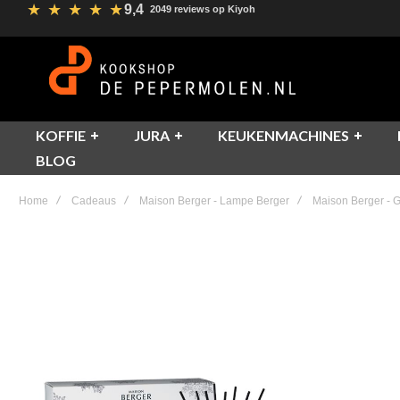
★
★
★
★
★
9,4
2049 reviews op Kiyoh
KOFFIE
JURA
KEUKENMACHINES
BLOG
Home
Cadeaus
Maison Berger - Lampe Berger
Maison Berger - G
Skip
to
the
end
of
the
images
gallery