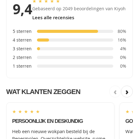
★
★
★
★
★
9,4
Gebaseerd op 2049 beoordelingen van Kiyoh
Lees alle recensies
5 sterren
80%
4 sterren
16%
3 sterren
4%
2 sterren
0%
1 sterren
0%
‹
›
WAT KLANTEN ZEGGEN
★
★
★
★
★
★
★
PERSOONLIJK EN DESKUNDIG
GOED
Heb een nieuwe wokpan besteld bij de
Wat le
Pepermolen. Overzichtelijke website, ruime