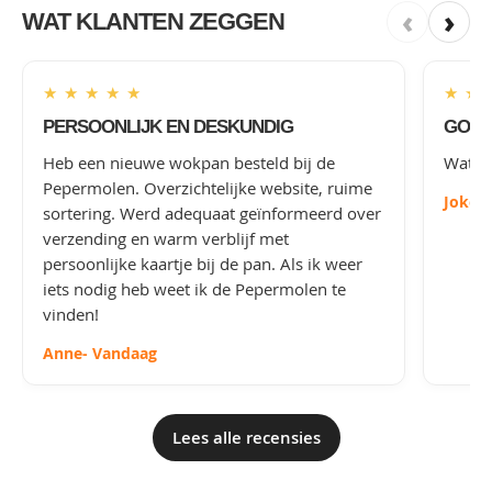
‹
›
WAT KLANTEN ZEGGEN
★
★
★
★
★
★
★
PERSOONLIJK EN DESKUNDIG
GOED
Heb een nieuwe wokpan besteld bij de
Wat le
Pepermolen. Overzichtelijke website, ruime
Joke
-
sortering. Werd adequaat geïnformeerd over
verzending en warm verblijf met
persoonlijke kaartje bij de pan. Als ik weer
iets nodig heb weet ik de Pepermolen te
vinden!
Anne
- Vandaag
Lees alle recensies