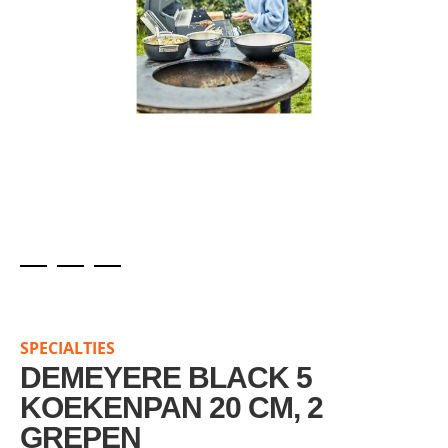
Skip
to
the
SPECIALTIES
beginning
of
DEMEYERE BLACK 5
the
KOEKENPAN 20 CM, 2
images
GREPEN
gallery