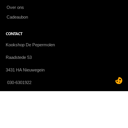
Over ons
Cadeaubon
CONTACT
Kookshop De Pepermolen
Raadstede 53
3431 HA Nieuwegein
030-6301922
WhatsApp ons
klantenservice@kookshopdepepermolen.nl
TIPS & TRICKS