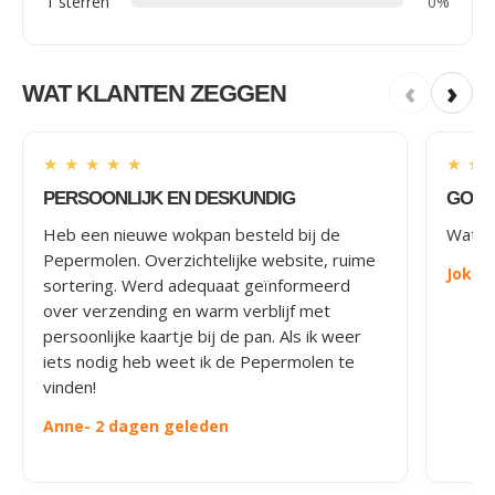
1 sterren
0%
‹
›
WAT KLANTEN ZEGGEN
★
★
★
★
★
★
★
PERSOONLIJK EN DESKUNDIG
GOED
Heb een nieuwe wokpan besteld bij de
Wat le
Pepermolen. Overzichtelijke website, ruime
Joke
-
sortering. Werd adequaat geïnformeerd
over verzending en warm verblijf met
persoonlijke kaartje bij de pan. Als ik weer
iets nodig heb weet ik de Pepermolen te
vinden!
Anne
- 2 dagen geleden