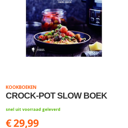
Skip
to
the
KOOKBOEKEN
beginning
of
CROCK-POT SLOW BOEK
the
images
snel uit voorraad geleverd
gallery
€ 29,99