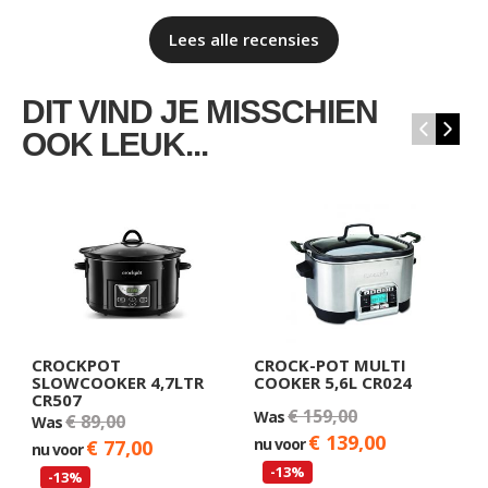
Lees alle recensies
DIT VIND JE MISSCHIEN
‹
›
OOK LEUK...
CROCKPOT
CROCK-POT MULTI
C
SLOWCOOKER 4,7LTR
COOKER 5,6L CR024
P
CR507
€ 159,00
Was
W
€ 89,00
Was
€ 139,00
nu voor
n
€ 77,00
nu voor
-13%
-13%