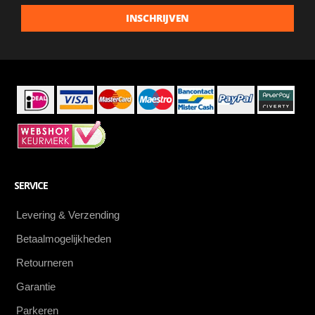
laatste
INSCHRIJVEN
aanbiedingen
als
eerste
SERVICE
Levering & Verzending
Betaalmogelijkheden
Retourneren
Garantie
Parkeren