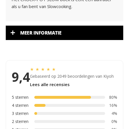
als u fan bent van Slowcooking.
MEER INFORMATIE
★
★
★
★
★
9,4
Gebaseerd op 2049 beoordelingen van Kiyoh
Lees alle recensies
5 sterren
80%
4 sterren
16%
3 sterren
4%
2 sterren
0%