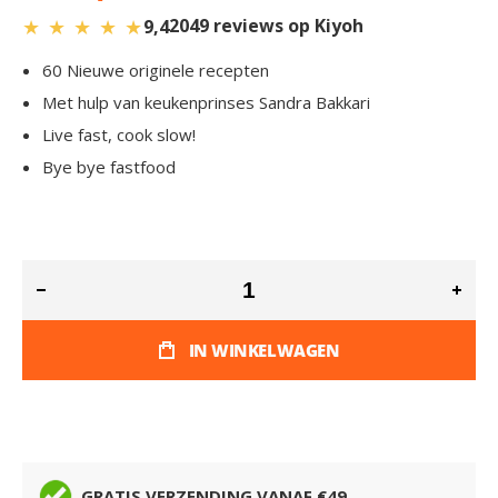
★
★
★
★
★
2049 reviews op Kiyoh
9,4
60 Nieuwe originele recepten
Met hulp van keukenprinses Sandra Bakkari
Live fast, cook slow!
Bye bye fastfood
IN WINKELWAGEN
GRATIS VERZENDING VANAF €49