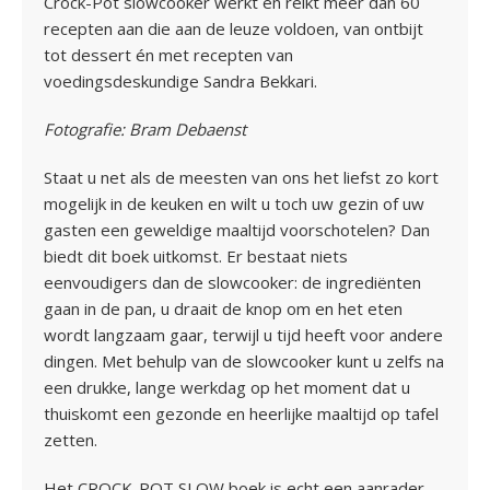
Crock-Pot slowcooker werkt en reikt meer dan 60
recepten aan die aan de leuze voldoen, van ontbijt
tot dessert én met recepten van
voedingsdeskundige Sandra Bekkari.
Fotografie: Bram Debaenst
Staat u net als de meesten van ons het liefst zo kort
mogelijk in de keuken en wilt u toch uw gezin of uw
gasten een geweldige maaltijd voorschotelen? Dan
biedt dit boek uitkomst. Er bestaat niets
eenvoudigers dan de slowcooker: de ingrediënten
gaan in de pan, u draait de knop om en het eten
wordt langzaam gaar, terwijl u tijd heeft voor andere
dingen. Met behulp van de slowcooker kunt u zelfs na
een drukke, lange werkdag op het moment dat u
thuiskomt een gezonde en heerlijke maaltijd op tafel
zetten.
Het CROCK-POT SLOW boek is echt een aanrader