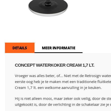
Skip
to
the
beginning
of
DETAILS
MEER INFORMATIE
the
images
gallery
CONCEPT WATERKOKER CREAM 1,7 LT.
Vroeger was alles beter, of… Niet met de Retrosign wat
eerste oog heb je te maken met een traditionele fluitket
Cream 1,7 lt. een welkome aanvulling in je keuken.
Hij is niet alleen mooi, maar zeker ook veilig, door de st
uitgekookt is, door de verlichting in de schakelaar zie 