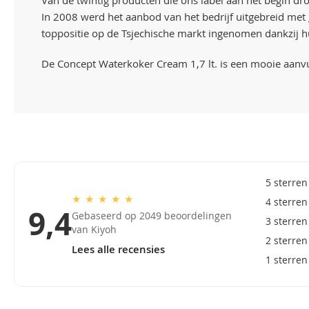
Van de twintig producten die ons label aan het begin dro
In 2008 werd het aanbod van het bedrijf uitgebreid me
toppositie op de Tsjechische markt ingenomen dankzij hu
De Concept Waterkoker Cream 1,7 lt. is een mooie aanv
5 sterren
★
★
★
★
★
4 sterren
9,4
Gebaseerd op 2049 beoordelingen
3 sterren
van Kiyoh
2 sterren
Lees alle recensies
1 sterren