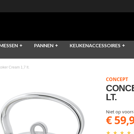
MESSEN
PANNEN
KEUKENACCESSOIRES
oker Cream 1,7 lt.
CONCEPT
CONCE
LT.
Niet op voor
€ 59,
★
★
★
★