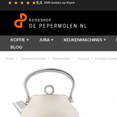
★
★
★
★
★
9,4
2049 reviews op Kiyoh
KOFFIE
JURA
KEUKENMACHINES
BLOG
Home
Keukenmachines
Waterkokers
Concept
Concept Waterk
Skip
to
the
end
of
the
images
gallery