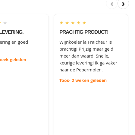
‹
›
★
★
★
★
★
★
★
LEVERING.
PRACHTIG PRODUCT!
vering en goed
Wijnkoeler la Fraicheur is
prachtig! Prijzig maar geld
meer dan waard! Snelle,
week geleden
keurige levering! Ik ga vaker
naar de Pepermolen.
Toos
- 2 weken geleden