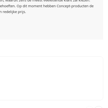
n, waaruit zelfs de meest veeleisende klant zal kiezen.
ntbehoeften. Op dit moment hebben Concept-producten de
redelijke prijs.