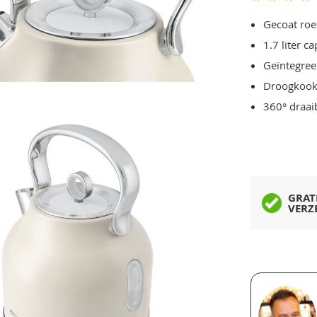
Gecoat roe
1.7 liter ca
Geïntegreer
Droogkookb
360° draai
GRAT
VERZ