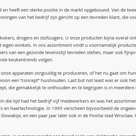
ld en heeft een sterke positie in de markt opgebouwd. Van de t
panningen van het bedrijf zijn gericht op een tevreden klant, die 
rkokers, drogers en stofzuigers. U onze producten bijna overal on
tot eigen winkels. In ons assortiment vindt u voornamelijk product
bers van een gezonde levensstijl tevreden stellen, maar ook fijnpr
wste keukentrends volgen.
e apparaten zorgvuldig te produceren, of het nu gaat om hun fun
oon een “concept” huishouden. Last but not least was er ook het
pt, die gemakkelijk te onthouden en te begrijpen is in meerdere 
In die tijd had het bedrijf vijf medewerkers en was het assortime
gers en haartechnologie. In 1995 verscheen bijvoorbeeld de ong
, Slowakije, en een paar jaar later ook in de Poolse stad Wroclaw.