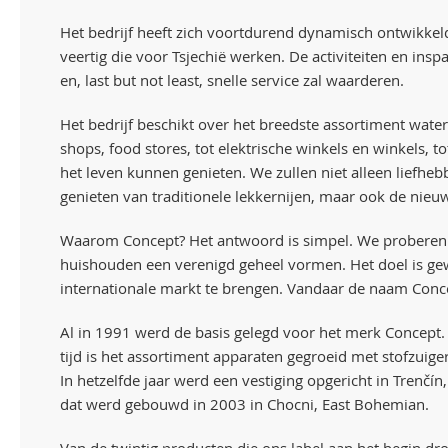
Het bedrijf heeft zich voortdurend dynamisch ontwikke
veertig die voor Tsjechië werken. De activiteiten en ins
en, last but not least, snelle service zal waarderen.
Het bedrijf beschikt over het breedste assortiment wate
shops, food stores, tot elektrische winkels en winkels, 
het leven kunnen genieten. We zullen niet alleen liefheb
genieten van traditionele lekkernijen, maar ook de nieu
Waarom Concept? Het antwoord is simpel. We proberen onz
huishouden een verenigd geheel vormen. Het doel is gew
internationale markt te brengen. Vandaar de naam Conce
Al in 1991 werd de basis gelegd voor het merk Concept. 
tijd is het assortiment apparaten gegroeid met stofzui
In hetzelfde jaar werd een vestiging opgericht in Trenčín
dat werd gebouwd in 2003 in Chocni, East Bohemian.