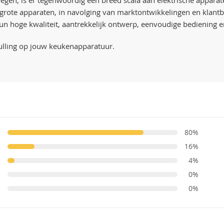
egen, is er tegenwoordig een breed scala aan elektrische apparate
t grote apparaten, in navolging van marktontwikkelingen en kla
n hoge kwaliteit, aantrekkelijk ontwerp, eenvoudige bediening en 
ulling op jouw keukenapparatuur.
80%
16%
4%
0%
0%