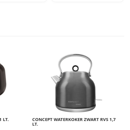
 LT.
CONCEPT WATERKOKER ZWART RVS 1,7
C
LT.