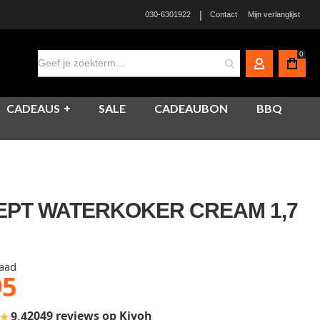
|
030-6301922
Contact
Mijn verlanglijst
0
MIJN ACCO
CADEAUS
SALE
CADEAUBON
BBQ
PT WATERKOKER CREAM 1,7
raad
95
★
2049 reviews op Kiyoh
9,4