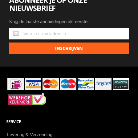
NIEUWSBRIEF
Krijg de laatste aanbiedingen als eerste
Krijg
de
laatste
INSCHRIJVEN
aanbiedingen
als
eerste
SERVICE
Levering & Verzending