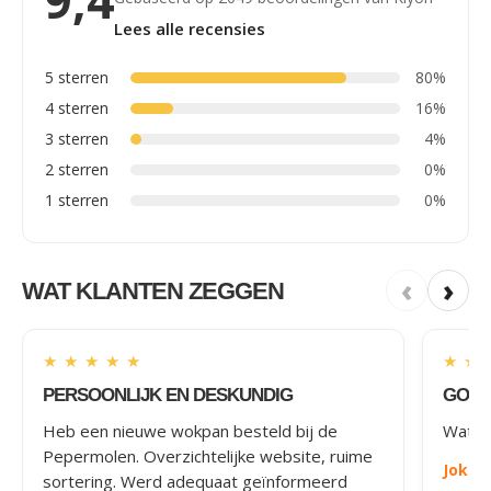
9,4
Lees alle recensies
5 sterren
80%
4 sterren
16%
3 sterren
4%
2 sterren
0%
1 sterren
0%
‹
›
WAT KLANTEN ZEGGEN
★
★
★
★
★
★
★
PERSOONLIJK EN DESKUNDIG
GOED
Heb een nieuwe wokpan besteld bij de
Wat le
Pepermolen. Overzichtelijke website, ruime
Joke
-
sortering. Werd adequaat geïnformeerd