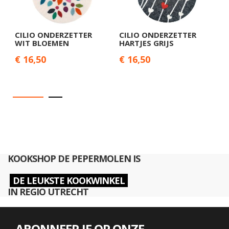
CILIO ONDERZETTER
CILIO ONDERZETTER
C
WIT BLOEMEN
HARTJES GRIJS
V
€ 16,50
€ 16,50
€
KOOKSHOP DE PEPERMOLEN IS
DE LEUKSTE KOOKWINKEL
IN REGIO UTRECHT
ABONNEER JE OP ONZE