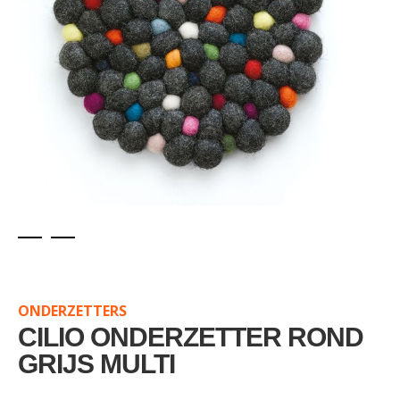
Skip
to
the
ONDERZETTERS
beginning
of
CILIO ONDERZETTER ROND
the
GRIJS MULTI
images
gallery