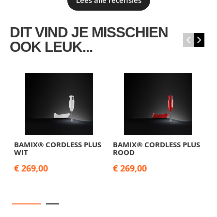
Lees alle recensies
DIT VIND JE MISSCHIEN
‹
›
OOK LEUK...
BAMIX® CORDLESS PLUS
BAMIX® CORDLESS PLUS
B
WIT
ROOD
Z
€ 269,00
€ 269,00
€