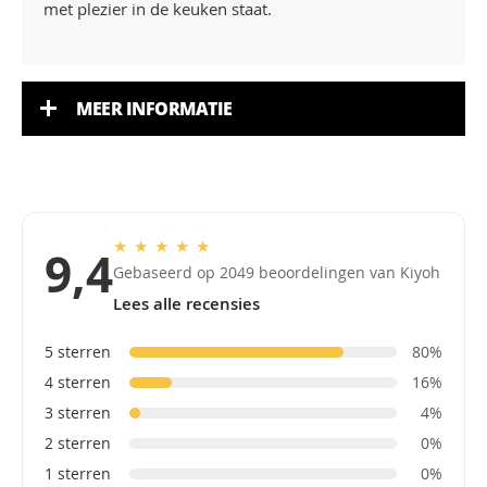
met plezier in de keuken staat.
MEER INFORMATIE
★
★
★
★
★
9,4
Gebaseerd op 2049 beoordelingen van Kiyoh
Lees alle recensies
5 sterren
80%
4 sterren
16%
3 sterren
4%
2 sterren
0%
1 sterren
0%