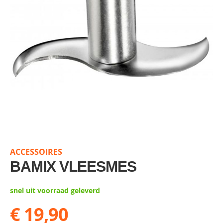
Skip
to
the
ACCESSOIRES
beginning
of
BAMIX VLEESMES
the
images
snel uit voorraad geleverd
gallery
€ 19,90