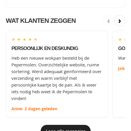
‹
›
WAT KLANTEN ZEGGEN
★
★
★
★
★
★
★
PERSOONLIJK EN DESKUNDIG
GOED
Heb een nieuwe wokpan besteld bij de
Wat le
Pepermolen. Overzichtelijke website, ruime
Joke
-
sortering. Werd adequaat geïnformeerd over
verzending en warm verblijf met
persoonlijke kaartje bij de pan. Als ik weer
iets nodig heb weet ik de Pepermolen te
vinden!
Anne
- 2 dagen geleden