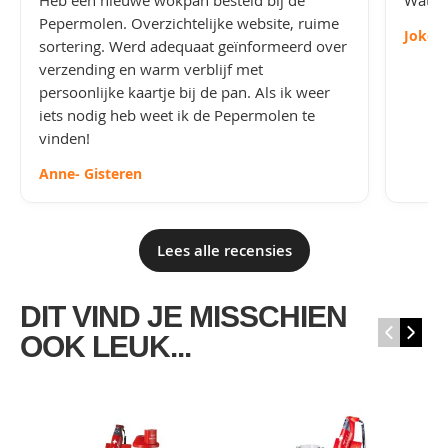
Heb een nieuwe wokpan besteld bij de
Wat le
Pepermolen. Overzichtelijke website, ruime
Joke
-
sortering. Werd adequaat geïnformeerd over
verzending en warm verblijf met
persoonlijke kaartje bij de pan. Als ik weer
iets nodig heb weet ik de Pepermolen te
vinden!
Anne
- Gisteren
Lees alle recensies
DIT VIND JE MISSCHIEN
‹
›
OOK LEUK...