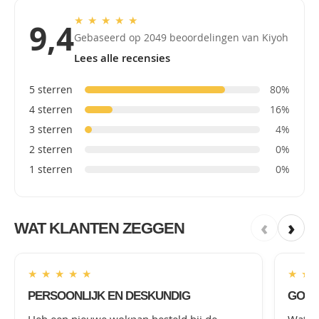
★
★
★
★
★
9,4
Gebaseerd op 2049 beoordelingen van Kiyoh
Lees alle recensies
5 sterren
80%
4 sterren
16%
3 sterren
4%
2 sterren
0%
1 sterren
0%
‹
›
WAT KLANTEN ZEGGEN
★
★
★
★
★
★
★
PERSOONLIJK EN DESKUNDIG
GOED