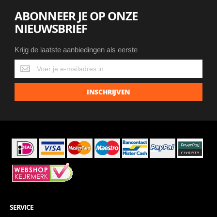
ABONNEER JE OP ONZE
NIEUWSBRIEF
Krijg de laatste aanbiedingen als eerste
Krijg
de
laatste
INSCHRIJVEN
aanbiedingen
als
eerste
SERVICE