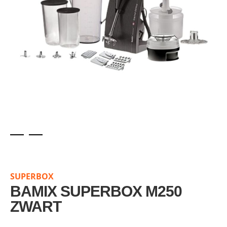
Skip
to
the
SUPERBOX
beginning
of
BAMIX SUPERBOX M250
the
ZWART
images
gallery