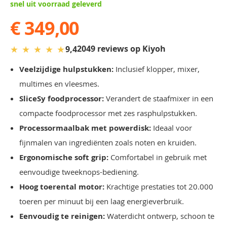
snel uit voorraad geleverd
€ 349,00
★
★
★
★
★
2049 reviews op Kiyoh
9,4
Veelzijdige hulpstukken:
Inclusief klopper, mixer,
multimes en vleesmes.
SliceSy foodprocessor:
Verandert de staafmixer in een
compacte foodprocessor met zes rasphulpstukken.
Processormaalbak met powerdisk:
Ideaal voor
fijnmalen van ingrediënten zoals noten en kruiden.
Ergonomische soft grip:
Comfortabel in gebruik met
eenvoudige tweeknops-bediening.
Hoog toerental motor:
Krachtige prestaties tot 20.000
toeren per minuut bij een laag energieverbruik.
Eenvoudig te reinigen:
Waterdicht ontwerp, schoon te