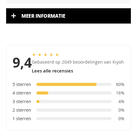
MEER INFORMATIE
★
★
★
★
★
9,4
Gebaseerd op 2049 beoordelingen van Kiyoh
Lees alle recensies
5 sterren
80%
4 sterren
16%
3 sterren
4%
2 sterren
0%
1 sterren
0%