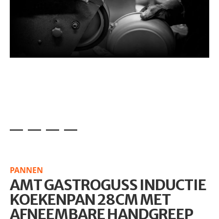
Skip
to
the
PANNEN
beginning
AMT GASTROGUSS INDUCTIE
of
the
KOEKENPAN 28CM MET
images
AFNEEMBARE HANDGREEP
gallery