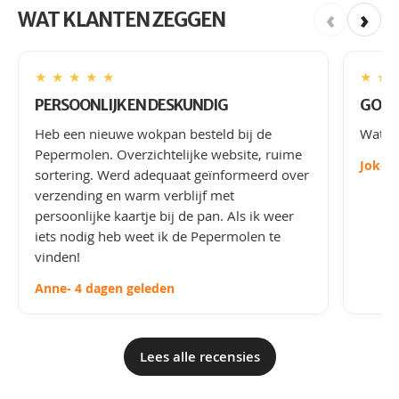
‹
›
WAT KLANTEN ZEGGEN
★
★
★
★
★
★
★
PERSOONLIJK EN DESKUNDIG
GOED
Heb een nieuwe wokpan besteld bij de
Wat le
Pepermolen. Overzichtelijke website, ruime
Joke
-
sortering. Werd adequaat geïnformeerd over
verzending en warm verblijf met
persoonlijke kaartje bij de pan. Als ik weer
iets nodig heb weet ik de Pepermolen te
vinden!
Anne
- 4 dagen geleden
Lees alle recensies